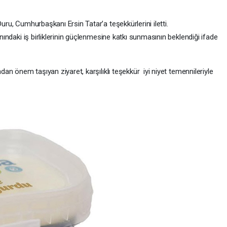
Duru, Cumhurbaşkanı Ersin Tatar’a teşekkürlerini iletti.
anındaki iş birliklerinin güçlenmesine katkı sunmasının beklendiği ifade
ndan önem taşıyan ziyaret, karşılıklı teşekkür iyi niyet temennileriyle