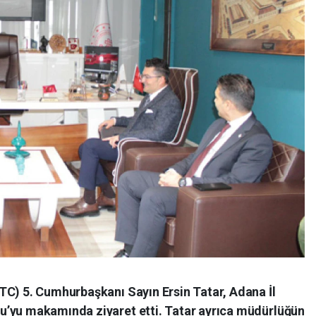
TC) 5. Cumhurbaşkanı Sayın Ersin Tatar, Adana İl
u’yu makamında ziyaret etti. Tatar ayrıca müdürlüğün