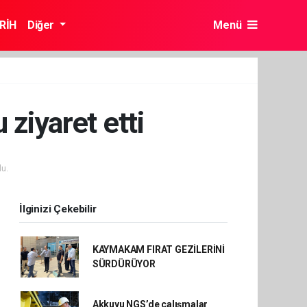
RİH
Diğer
Menü
ziyaret etti
u.
İlginizi Çekebilir
KAYMAKAM FIRAT GEZİLERİNİ
SÜRDÜRÜYOR
Akkuyu NGS’de çalışmalar