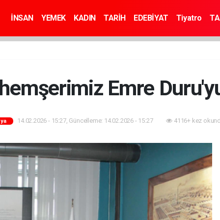
İNSAN
YEMEK
KADIN
TARİH
EDEBİYAT
Tiyatro
TA
, hemşerimiz Emre Duru'yu 
14.02.2026 - 15:27, Güncelleme: 14.02.2026 - 15:27
4116+ kez okund
ya