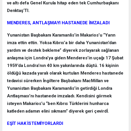
ve altı defa Genel Kurula hitap eden tek Cumhurbaşkanı
Denktaş’TI.
MENDERES, ANTLAŞMAYI HASTANEDE İMZALADI
Yunanistan Başbakanı Karamanlis’in Makarios’u “Yarın
imza ettin ettin. Yoksa Kıbrıs’a bir daha Yunanistan’dan
yardım ve destek bekleme” diyerek zorlayarak sağlanan
anlaşma için Londra’ya giden Menderes’in uçağı 17 Şubat
1959’da Londra’nın 40 km yakınlarında düştü. 16 kişinin
öldüğü kazada yaralı olarak kurtulan Menderes hastanede
tedavisi sürerken İngiltere Başbakanı MacMillan ve
Yunanistan Başbakanı Karamanlis’in getirdiği Londra
Antlaşması’nı hastanede imzaladı. Kendisini görmek
isteyen Makarios’u “ben Kıbrıs Türklerini hunharca
katleden adamın elini sıkmam” diyerek geri çevirdİ.
EŞİT HAK İSTEMİYORLARDI