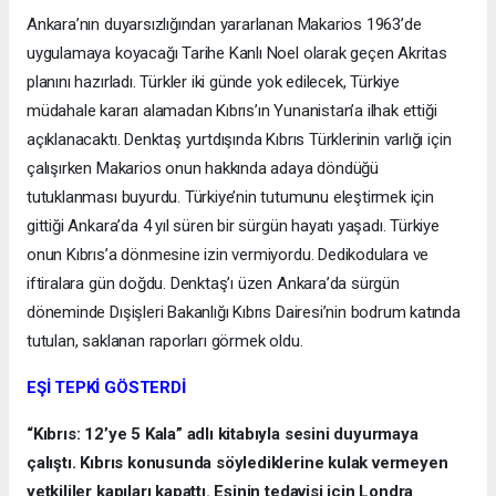
Ankara’nın duyarsızlığından yararlanan Makarios 1963’de
uygulamaya koyacağı Tarihe Kanlı Noel olarak geçen Akritas
planını hazırladı. Türkler iki günde yok edilecek, Türkiye
müdahale kararı alamadan Kıbrıs’ın Yunanistan’a ilhak ettiği
açıklanacaktı. Denktaş yurtdışında Kıbrıs Türklerinin varlığı için
çalışırken Makarios onun hakkında adaya döndüğü
tutuklanması buyurdu. Türkiye’nin tutumunu eleştirmek için
gittiği Ankara’da 4 yıl süren bir sürgün hayatı yaşadı. Türkiye
onun Kıbrıs’a dönmesine izin vermiyordu. Dedikodulara ve
iftiralara gün doğdu. Denktaş’ı üzen Ankara’da sürgün
döneminde Dışişleri Bakanlığı Kıbrıs Dairesi’nin bodrum katında
tutulan, saklanan raporları görmek oldu.
EŞİ TEPKİ GÖSTERDİ
“Kıbrıs: 12’ye 5 Kala” adlı kitabıyla sesini duyurmaya
çalıştı. Kıbrıs konusunda söylediklerine kulak vermeyen
yetkililer kapıları kapattı. Eşinin tedavisi için Londra