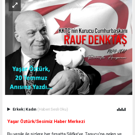
Erkek
|
Kadın
(Haberi Sesli Oku)
Yaşar Öztürk/Sesimiz Haber Merkezi
Bu vesile ile sizlere her fırsatta Silifke’ye, Taşucu’na gelen ve