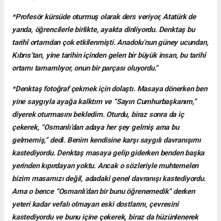
*Profesör kürsüde oturmuş olarak ders veriyor, Atatürk de
yanda, öğrencilerle birlikte, ayakta dinliyordu. Denktaş bu
tarihî ortamdan çok etkilenmişti. Anadolu’nun güney ucundan,
Kıbrıs’tan, yine tarihin içinden gelen bir büyük insan, bu tarihî
ortamı tamamlıyor, onun bir parçası oluyordu.”
*Denktaş fotoğraf çekmek için dolaştı. Masaya dönerken ben
yine saygıyla ayağa kalktım ve “Sayın Cumhurbaşkanım,”
diyerek oturmasını bekledim. Oturdu, biraz sonra da iç
çekerek, “Osmanlı’dan adaya her şey gelmiş ama bu
gelmemiş,” dedi. Benim kendisine karşı saygılı davranışımı
kastediyordu. Denktaş masaya gelip giderken benden başka
yerinden kıpırdayan yoktu. Ancak o sözleriyle muhtemelen
bizim masamızı değil, adadaki genel davranışı kastediyordu.
Ama o bence “Osmanlı’dan bir bunu öğrenemedik” derken
yeteri kadar vefalı olmayan eski dostlarını, çevresini
kastediyordu ve bunu içine çekerek, biraz da hüzünlenerek