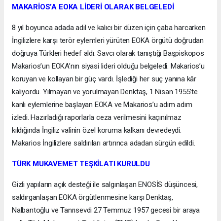
MAKARİOS’A EOKA LİDERİ OLARAK BELGELEDİ
8 yıl boyunca adada adil ve kalıcı bir düzen için çaba harcarken
İngilizlere karşı terör eylemleri yürüten EOKA örgütü doğrudan
doğruya Türkleri hedef aldı. Savcı olarak tanıştığı Başpiskopos
Makarios’un EOKA’nın siyasi lideri olduğu belgeledi. Makarios’u
koruyan ve kollayan bir güç vardı. İşlediği her suç yanına kâr
kalıyordu. Yılmayan ve yorulmayan Denktaş, 1 Nisan 1955’te
kanlı eylemlerine başlayan EOKA ve Makarios’u adım adım
izledi. Hazırladığı raporlarla ceza verilmesini kaçınılmaz
kıldığında İngiliz valinin özel koruma kalkanı devredeydi.
Makarios İngilizlere saldırıları artırınca adadan sürgün edildi.
TÜRK MUKAVEMET TEŞKİLATI KURULDU
Gizli yapıların açık desteği ile salgınlaşan ENOSİS düşüncesi,
saldırganlaşan EOKA örgütlenmesine karşı Denktaş,
Nalbantoğlu ve Tanrısevdi 27 Temmuz 1957 gecesi bir araya