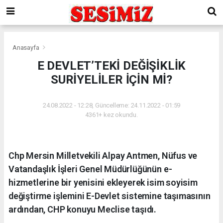
Anasayfa
E DEVLET’TEKİ DEĞİŞİKLİK
SURİYELİLER İÇİN Mİ?
24.08.2022 - 12:28, Güncelleme: 24.11.2022 - 01:59
4361+ kez okundu.
Chp Mersin Milletvekili Alpay Antmen, Nüfus ve
Vatandaşlık İşleri Genel Müdürlüğünün e-
hizmetlerine bir yenisini ekleyerek isim soyisim
değiştirme işlemini E-Devlet sistemine taşımasının
ardından, CHP konuyu Meclise taşıdı.