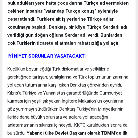
bulundukları yere hatta çocuklarına Türkçe ad vermekten
çekinen insanlar “vatandaş Türkçe konuş” eylemiyle
cesaretlendi. Türklere ait iş yerlerine Türkçe adlar
konulmaya başladı. Denktaş, bir köye Türkçe Serdarlı adı
verildiği gün doğan oğluna Serdar adı verdi. Bunlardan
çok Türklerin ticarete el atmaları rahatsızlığa yol açtı.
İYİ NİYET SORUNLAR YAŞATACAKTI
Küçük’ün boyun eğdiği Türk diplomatlar ve yetkililerle
gerektiğinde tartışan; yanılgılarına ve Türk toplumunun zararına
yol açan tutumlarına karşı çıkan Denktaş görevinden ayrıldı.
Kıbrıs’a Türkiye ve Yunanistan garantörlüğünde Cumhuriyet
kurması için yeşil ışık yakan İngiltere Makarios’un oyunlarına
göz yummayı sürdürürken Denktaş Türkiye’nin iyi niyetlerinin
ileride daha büyük sorunlara ve acılara yol açacağını
anlatamamanın sıkıntısı içindeydi. KKTC kurulduktan sonra da
bu sürdü.
Yabancı ülke Devlet Başkanı olarak TBMM’de ilk