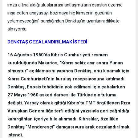
imza altına aldığı uluslararası antlaşmaların esasları üzerine
inşa edilen anayasayı bozmaya hiç kimsenin gücünün
yetemeyeceğini” sandığından Denktaş’ın uyarılarını dikkate
almıyordu.
DENKTAŞ CEZALANDIRILMAK İSTEDİ
16 Ağustos 1960’da Kıbrıs Cumhuriyeti resmen
kurulduğunda Makarios, “Kıbrıs sekiz asır sonra Yunan
olmuştur” açıklamasını yapınca Denktaş, onu kınamak için
Kıbrıs Cumhuriyeti’nin kuruluş resepsiyonuna katılmadı.
Denktaş, Enosis tehdidinin yok edilmesi için çabalarken
27 Mayıs 1960 askeri darbesi ile Türkiye’nin tutumu
değişti. Yarbay olarak gittiği Kıbrıs’ta TMT örgütleyen Rıza
Vuruşkan Generalliğe terfi ettiğini yazısıyla geri çağrıldığı
karargâhtan içeriye bile alınmadı. Kıbrıslılar, özellikle
Denktaş “Menderesçi” damgası vurularak cezalandırılmak
istendi.