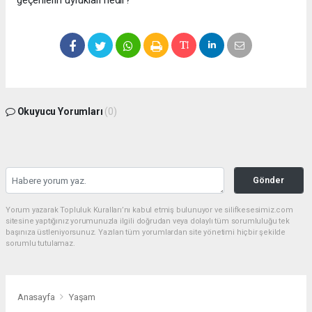
geçenlerin uyrukları nedir?
Okuyucu Yorumları
(0)
Gönder
Yorum yazarak Topluluk Kuralları’nı kabul etmiş bulunuyor ve silifkesesimiz.com
sitesine yaptığınız yorumunuzla ilgili doğrudan veya dolaylı tüm sorumluluğu tek
başınıza üstleniyorsunuz. Yazılan tüm yorumlardan site yönetimi hiçbir şekilde
sorumlu tutulamaz.
Anasayfa
Yaşam