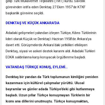
gelip Türk Mukavemet Teşkilatını (TMT) kurdu. Savcılık
görevinden istifa eden Denktaş 27 Ekim 1957’de KTKF
başkanlık görevine seçildi.
DENKTAŞ VE KÜÇÜK ANKARA’DA
Adadaki gelişmeleri yakından izleyen Türkiye, Kıbrıs Türklerinin
lideri olarak Küçük ve Denktaş’ı Haziran 1958’de Ankara’ya
davet etti. Görüşmelerde Ankara’daki yetkilileri etkileyen
Denktaş, siyasi ve askeri destek kararını aldı. Adadaki Türkleri
EOKA saldırılarına karşı koruyacak örgütlenme başladı.
VATANDAŞ TÜRKÇE KONUŞ, EYLEMİ…
Denktaş bir yandan da Türk toplumunun kimliğini yeniden
kazanması için kültürel çalışmalar yürüttü. Ulusal
bayramlar ve günler adada Türkiye’deki gibi kutlanmaya
başladı. Uzun yıllar Türkçe konuşmayan Türklerin bir
kısmı ana dillerini unutmuştu. Türkçe konuşmaktan,