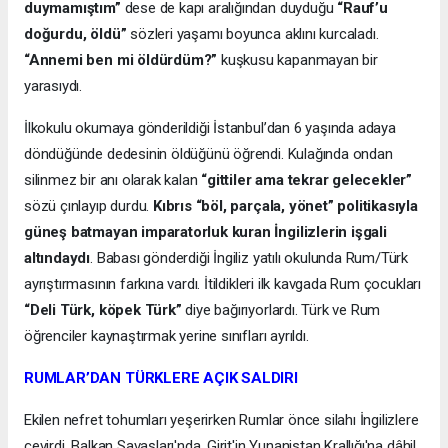
duymamıştım”
dese de kapı aralığından duyduğu
“Rauf’u
doğurdu, öldü”
sözleri yaşamı boyunca aklını kurcaladı.
“Annemi ben mi öldürdüm?”
kuşkusu kapanmayan bir
yarasıydı.
İlkokulu okumaya gönderildiği İstanbul’dan 6 yaşında adaya
döndüğünde dedesinin öldüğünü öğrendi. Kulağında ondan
silinmez bir anı olarak kalan
“gittiler ama tekrar gelecekler”
sözü çınlayıp durdu.
Kıbrıs “böl, parçala, yönet” politikasıyla
güneş batmayan imparatorluk kuran İngilizlerin işgali
altındaydı
. Babası gönderdiği İngiliz yatılı okulunda Rum/Türk
ayrıştırmasının farkına vardı. İtildikleri ilk kavgada Rum çocukları
“Deli Türk, köpek Türk”
diye bağırıyorlardı. Türk ve Rum
öğrenciler kaynaştırmak yerine sınıfları ayrıldı.
RUMLAR’DAN TÜRKLERE AÇIK SALDIRI
Ekilen nefret tohumları yeşerirken Rumlar önce silahı İngilizlere
çevirdi. Balkan Savaşları'nda, Girit'in Yunanistan Krallığı'na dâhil