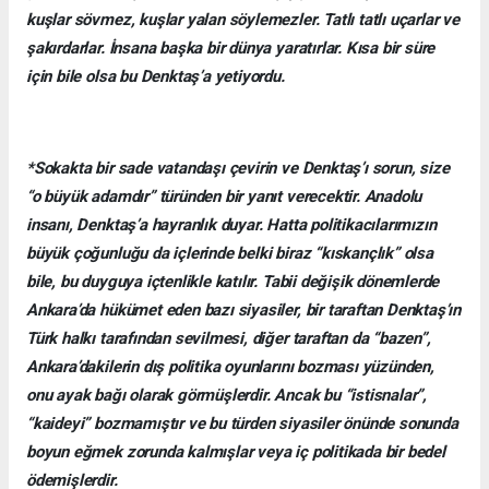
kuşlar sövmez, kuşlar yalan söylemezler. Tatlı tatlı uçarlar ve
şakırdarlar. İnsana başka bir dünya yaratırlar. Kısa bir süre
için bile olsa bu Denktaş’a yetiyordu.
*Sokakta bir sade vatandaşı çevirin ve Denktaş’ı sorun, size
“o büyük adamdır” türünden bir yanıt verecektir. Anadolu
insanı, Denktaş’a hayranlık duyar. Hatta politikacılarımızın
büyük çoğunluğu da içlerinde belki biraz “kıskançlık” olsa
bile, bu duyguya içtenlikle katılır. Tabii değişik dönemlerde
Ankara’da hükümet eden bazı siyasiler, bir taraftan Denktaş’ın
Türk halkı tarafından sevilmesi, diğer taraftan da “bazen”,
Ankara’dakilerin dış politika oyunlarını bozması yüzünden,
onu ayak bağı olarak görmüşlerdir. Ancak bu “istisnalar”,
“kaideyi” bozmamıştır ve bu türden siyasiler önünde sonunda
boyun eğmek zorunda kalmışlar veya iç politikada bir bedel
ödemişlerdir.