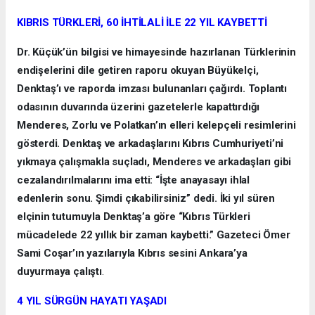
KIBRIS TÜRKLERİ, 60 İHTİLALİ İLE 22 YIL KAYBETTİ
Dr. Küçük’ün bilgisi ve himayesinde hazırlanan Türklerinin
endişelerini dile getiren raporu okuyan Büyükelçi,
Denktaş’ı ve raporda imzası bulunanları çağırdı. Toplantı
odasının duvarında üzerini gazetelerle kapattırdığı
Menderes, Zorlu ve Polatkan’ın elleri kelepçeli resimlerini
gösterdi. Denktaş ve arkadaşlarını Kıbrıs Cumhuriyeti’ni
yıkmaya çalışmakla suçladı, Menderes ve arkadaşları gibi
cezalandırılmalarını ima etti: “İşte anayasayı ihlal
edenlerin sonu. Şimdi çıkabilirsiniz” dedi. İki yıl süren
elçinin tutumuyla Denktaş’a göre “Kıbrıs Türkleri
mücadelede 22 yıllık bir zaman kaybetti.” Gazeteci Ömer
Sami Coşar’ın yazılarıyla Kıbrıs sesini Ankara’ya
duyurmaya çalıştı
.
4 YIL SÜRGÜN HAYATI YAŞADI