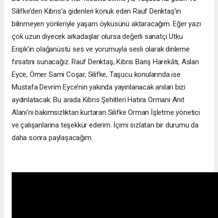
Silifke’den Kıbrıs’a gidenleri konuk eden Rauf Denktaş’ın
bilinmeyen yönleriyle yaşam öyküsünü aktaracağım. Eğer yazı
çok uzun diyecek arkadaşlar olursa değerli sanatçı Utku
Erişik’in olağanüstü ses ve yorumuyla sesli olarak dinleme
fırsatını sunacağız. Rauf Denktaş, Kıbrıs Barış Harekâtı, Aslan
Eyce, Ömer Sami Coşar, Silifke, Taşucu konularında ise
Mustafa Devrim Eyce’nin yakında yayınlanacak anıları bizi
aydınlatacak. Bu arada Kıbrıs Şehitleri Hatıra Ormanı Anıt
Alanı’nı bakımsızlıktan kurtaran Silifke Orman İşletme yönetici
ve çalışanlarına teşekkür ederim. İçimi sızlatan bir durumu da
daha sonra paylaşacağım.