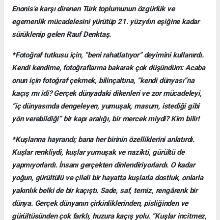
Enonis’e karşı direnen Türk toplumunun özgürlük ve
egemenlik mücadelesini yürütüp 21. yüzyılın eşiğine kadar
sürüklenip gelen Rauf Denktaş.
*Fotoğraf tutkusu için, “beni rahatlatıyor” deyimini kullanırdı.
Kendi kendime, fotoğraflarına bakarak çok düşündüm: Acaba
onun için fotoğraf çekmek, bilinçaltına, “kendi dünyası”na
kaçış mı idi? Gerçek dünyadaki dikenleri ve zor mücadeleyi,
“iç dünyasında dengeleyen, yumuşak, masum, istediği gibi
yön verebildiği” bir kapı aralığı, bir mercek miydi? Kim bilir!
*Kuşlarına hayrandı; bana her birinin özelliklerini anlatırdı.
Kuşlar renkliydi, kuşlar yumuşak ve nazikti, gürültü de
yapmıyorlardı. İnsanı gerçekten dinlendiriyorlardı. O kadar
yoğun, gürültülü ve çileli bir hayatta kuşlarla dostluk, onlarla
yakınlık belki de bir kaçıştı. Sade, saf, temiz, rengârenk bir
dünya. Gerçek dünyanın çirkinliklerinden, pisliğinden ve
gürültüsünden çok farklı, huzura kaçış yolu. “Kuşlar incitmez,