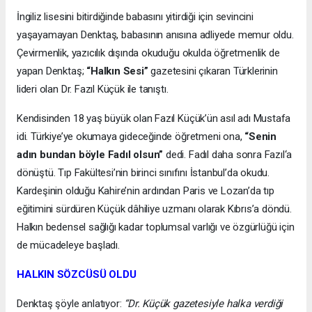
İngiliz lisesini bitirdiğinde babasını yitirdiği için sevincini
yaşayamayan Denktaş, babasının anısına adliyede memur oldu.
Çevirmenlik, yazıcılık dışında okuduğu okulda öğretmenlik de
yapan Denktaş;
“Halkın Sesi”
gazetesini çıkaran Türklerinin
lideri olan Dr. Fazıl Küçük ile tanıştı.
Kendisinden 18 yaş büyük olan Fazıl Küçük’ün asıl adı Mustafa
idi. Türkiye’ye okumaya gideceğinde öğretmeni ona,
“Senin
adın bundan böyle Fadıl olsun”
dedi. Fadıl daha sonra Fazıl‘a
dönüştü. Tıp Fakültesi’nin birinci sınıfını İstanbul’da okudu.
Kardeşinin olduğu Kahire’nin ardından Paris ve Lozan’da tıp
eğitimini sürdüren Küçük dâhiliye uzmanı olarak Kıbrıs’a döndü.
Halkın bedensel sağlığı kadar toplumsal varlığı ve özgürlüğü için
de mücadeleye başladı.
HALKIN SÖZCÜSÜ OLDU
Denktaş şöyle anlatıyor:
“Dr. Küçük gazetesiyle halka verdiği