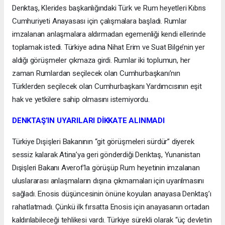
Denktaş, Klerides başkanlığındaki Türk ve Rum heyetleri Kıbrıs
Cumhuriyeti Anayasası için çalışmalara başladı. Rumlar
imzalanan anlaşmalara aldırmadan egemenliği kendi ellerinde
toplamak istedi. Türkiye adına Nihat Erim ve Suat Bilge’nin yer
aldığı görüşmeler çıkmaza girdi. Rumlar iki toplumun, her
zaman Rumlardan seçilecek olan Cumhurbaşkanı’nın
Türklerden seçilecek olan Cumhurbaşkanı Yardımcısının eşit
hak ve yetkilere sahip olmasını istemiyordu.
DENKTAŞ’IN UYARILARI DİKKATE ALINMADI
Türkiye Dışişleri Bakanının “git görüşmeleri sürdür” diyerek
sessiz kalarak Atina’ya geri gönderdiği Denktaş, Yunanistan
Dışişleri Bakanı Averof’la görüşüp Rum heyetinin imzalanan
uluslararası anlaşmaların dışına çıkmamaları için uyarılmasını
sağladı. Enosis düşüncesinin önüne koyulan anayasa Denktaş’ı
rahatlatmadı. Çünkü ilk fırsatta Enosis için anayasanın ortadan
kaldırılabileceği tehlikesi vardı. Türkiye sürekli olarak “üç devletin