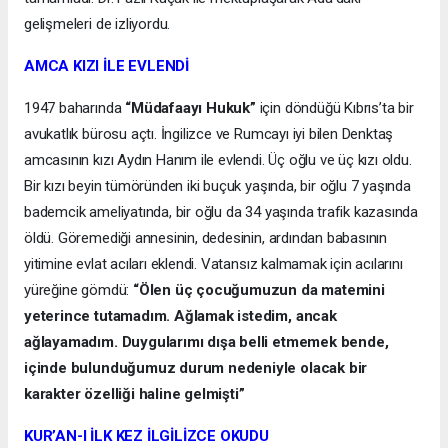
gelişmeleri de izliyordu.
AMCA KIZI İLE EVLENDİ
1947 baharında
“Müdafaayı Hukuk”
için döndüğü Kıbrıs’ta bir
avukatlık bürosu açtı. İngilizce ve Rumcayı iyi bilen Denktaş
amcasının kızı Aydın Hanım ile evlendi. Üç oğlu ve üç kızı oldu.
Bir kızı beyin tümöründen iki buçuk yaşında, bir oğlu 7 yaşında
bademcik ameliyatında, bir oğlu da 34 yaşında trafik kazasında
öldü. Göremediği annesinin, dedesinin, ardından babasının
yitimine evlat acıları eklendi. Vatansız kalmamak için acılarını
yüreğine gömdü:
“Ölen üç çocuğumuzun da matemini
yeterince tutamadım. Ağlamak istedim, ancak
ağlayamadım. Duygularımı dışa belli etmemek bende,
içinde bulunduğumuz durum nedeniyle olacak bir
karakter özelliği haline gelmişti”
KUR’AN-I İLK KEZ İLGİLİZCE OKUDU