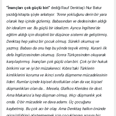
“İnançları çok güçlü biri”
dediği Rauf Denktaş’ı Nur Batur
yazdığı kitapta şöyle anlatıyor:
“Anne yokluğunu derin bir yara
olarak hep içinde gizlemiş. Babasından ve dedesinden aldığı
bir idealizm var. Bu güçlü bir idealizm. Ayrıca İngiltere'de
eğitim aldığı için disiplinli bir düşünce sistemi de geliştirmiş.
Denktaş hep yalnız bir çocuk olmuş. Sürekli okumuş ve
yazmış. Babası da onu hep bu yönde teşvik etmiş. Kuran'ı ilk
defa İngilizcesinden okumuş. Sonra Türkçesinden okuyarak
karşılaştırmış. İnançları çok güçlü olan biri. Çok iyi bir hukuk
birikimi var ve iyi bir müzakereci. Kıbrıs'taki Türklerin
kimliklerini koruma ve ikinci sınıfa düşmeme mücadelesinin
lideri. Rumlar içinde kişisel dostlukları olan da var, kişisel
düşmanlıkları olan da... Mesela, Glafkos Klerides ile dost.
Ama Makarios'a hep düşman olmuş. Irkçı düşmanlık yok
onda. O bir mücadele ve dava adamı. Üç çocuğunu
kaybetmiş. Bu çok acı bir olay. Ama Denktaş halkın önünde
güçsüzlüğünü göstermemek için çocuklarının acısını hiç