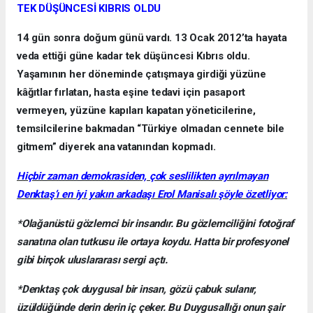
TEK DÜŞÜNCESİ KIBRIS OLDU
14 gün sonra doğum günü vardı. 13 Ocak 2012’ta hayata
veda ettiği güne kadar tek düşüncesi Kıbrıs oldu.
Yaşamının her döneminde çatışmaya girdiği yüzüne
kâğıtlar fırlatan, hasta eşine tedavi için pasaport
vermeyen, yüzüne kapıları kapatan yöneticilerine,
temsilcilerine bakmadan “Türkiye olmadan cennete bile
gitmem” diyerek ana vatanından kopmadı.
Hiçbir zaman demokrasiden, çok seslilikten ayrılmayan
Denktaş’ı en iyi yakın arkadaşı Erol Manisalı şöyle özetliyor:
*Olağanüstü gözlemci bir insandır. Bu gözlemciliğini fotoğraf
sanatına olan tutkusu ile ortaya koydu. Hatta bir profesyonel
gibi birçok uluslararası sergi açtı.
*Denktaş çok duygusal bir insan, gözü çabuk sulanır,
üzüldüğünde derin derin iç çeker. Bu Duygusallığı onun şair