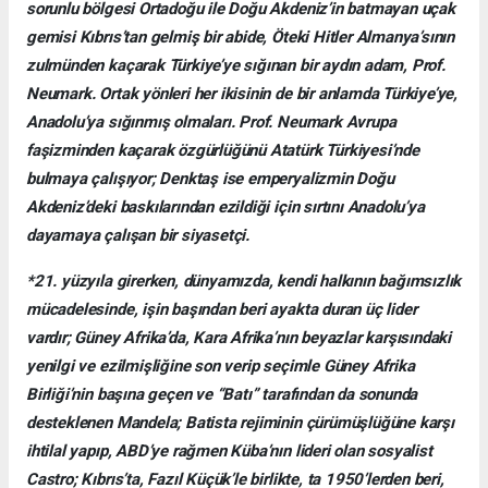
sorunlu bölgesi Ortadoğu ile Doğu Akdeniz’in batmayan uçak
gemisi Kıbrıs’tan gelmiş bir abide, Öteki Hitler Almanya’sının
zulmünden kaçarak Türkiye’ye sığınan bir aydın adam, Prof.
Neumark. Ortak yönleri her ikisinin de bir anlamda Türkiye’ye,
Anadolu’ya sığınmış olmaları. Prof. Neumark Avrupa
faşizminden kaçarak özgürlüğünü Atatürk Türkiyesi’nde
bulmaya çalışıyor; Denktaş ise emperyalizmin Doğu
Akdeniz’deki baskılarından ezildiği için sırtını Anadolu’ya
dayamaya çalışan bir siyasetçi.
*21. yüzyıla girerken, dünyamızda, kendi halkının bağımsızlık
mücadelesinde, işin başından beri ayakta duran üç lider
vardır; Güney Afrika’da, Kara Afrika’nın beyazlar karşısındaki
yenilgi ve ezilmişliğine son verip seçimle Güney Afrika
Birliği’nin başına geçen ve “Batı” tarafından da sonunda
desteklenen Mandela; Batista rejiminin çürümüşlüğüne karşı
ihtilal yapıp, ABD’ye rağmen Küba’nın lideri olan sosyalist
Castro; Kıbrıs’ta, Fazıl Küçük’le birlikte, ta 1950’lerden beri,