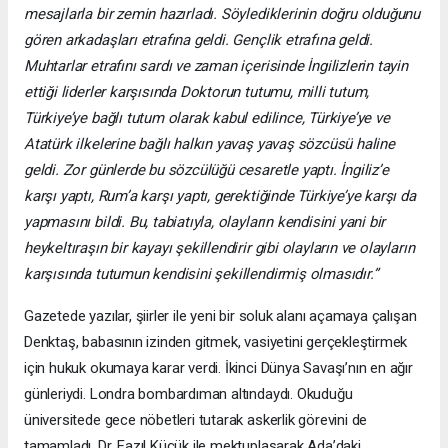
mesajlarla bir zemin hazırladı. Söylediklerinin doğru olduğunu
gören arkadaşları etrafına geldi. Gençlik etrafına geldi.
Muhtarlar etrafını sardı ve zaman içerisinde İngilizlerin tayin
ettiği liderler karşısında Doktorun tutumu, milli tutum,
Türkiye’ye bağlı tutum olarak kabul edilince, Türkiye’ye ve
Atatürk ilkelerine bağlı halkın yavaş yavaş sözcüsü haline
geldi. Zor günlerde bu sözcülüğü cesaretle yaptı. İngiliz’e
karşı yaptı, Rum’a karşı yaptı, gerektiğinde Türkiye’ye karşı da
yapmasını bildi. Bu, tabiatıyla, olayların kendisini yani bir
heykeltıraşın bir kayayı şekillendirir gibi olayların ve olayların
karşısında tutumun kendisini şekillendirmiş olmasıdır.”
Gazetede yazılar, şiirler ile yeni bir soluk alanı açamaya çalışan
Denktaş, babasının izinden gitmek, vasiyetini gerçekleştirmek
için hukuk okumaya karar verdi. İkinci Dünya Savaşı’nın en ağır
günleriydi. Londra bombardıman altındaydı. Okuduğu
üniversitede gece nöbetleri tutarak askerlik görevini de
tamamladı. Dr. Fazıl Küçük ile mektuplaşarak Ada’daki