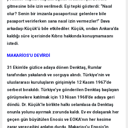
gitmesine bile izin verilmedi. Eşi tepki gösterdi: “Nasıl
olur? Senin bir imzanla pasaportsuz gelenlere bile
pasaport verirlerken sana nasıl izin vermezler!” Dava
arkadaşı Küçük’ü bile etkilediler. Küçük, ondan Ankara’da
kaldığı süre içerisinde Kıbrıs hakkında konuşmamasını
istedi.
MAKARİOS’U DEVİRDİ
31 Ekim’de gizlice adaya dönen Denktaş, Rumlar
tarafından yakalandı ve sorguya alındı. Türkiye’nin ve
uluslararası kuruluşların girişimiyle 12 Kasım 1967’de
serbest bırakıldı. Türkiye’ye gönderilen Denktaş başlayan
görüşmelere katılmak için 13 Nisan 1968’de adaya geri
döndü. Dr. Küçük’le birlikte halkı selamlasa da Denktaş
onunla yolunu ayırmak zorunda kaldı. Ev ev dolaşarak her
geçen gün büyütülen Enosis ve EOKA’nın her kesime
zarar vereceğini anlatıp durdu. Makarios’u Enosis’in