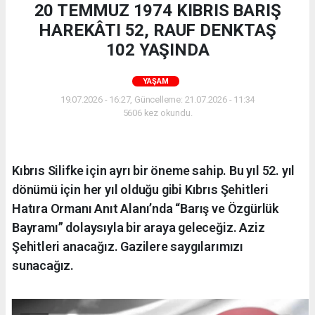
20 TEMMUZ 1974 KIBRIS BARIŞ
HAREKÂTI 52, RAUF DENKTAŞ
102 YAŞINDA
YAŞAM
19.07.2026 - 16:27, Güncelleme: 21.07.2026 - 11:34
5606 kez okundu.
Kıbrıs Silifke için ayrı bir öneme sahip. Bu yıl 52. yıl
dönümü için her yıl olduğu gibi Kıbrıs Şehitleri
Hatıra Ormanı Anıt Alanı’nda “Barış ve Özgürlük
Bayramı” dolaysıyla bir araya geleceğiz. Aziz
Şehitleri anacağız. Gazilere saygılarımızı
sunacağız.