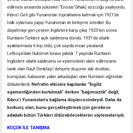
edilmesi sırasında yükselen “Enosis”(ilhak) sözcüğü yayılıyordu.
Kıbrıs’ı Girit gibi Yunanistan topraklarına katmak için 1921’de
halk oylaması yapıp Yunanistan ile birleşme istediler. Bu
dayatmayı geri çeviren İngilizlere karşı çıkış 1925’ten sonra
Rumların Türklere açık saldırısına döndü. 1931’de silahlı
ayaklanmada 6 kişi öldü, çok sayıda insan yaralandı.
Lefkoşa’daki hükûmet binası yakıldı. 7 yaşında Rumların
İngilizlere silahlı saldırısına ve eylemcilerin idam edilmesine
tanık olan Rauf Denktaş’ı dehşete düşüren aile dostları,
komşuları, babasının yakın arkadaşları olan Rumların ağzından
dökülenlerdi.
Nefretin etkisine kapılanlar “İngiliz
egemenliğinden kurtulmak” derken “bağımsızlık” değil,
Kıbrıs’ı Yunanistan’a bağlama düşüncesindeydi. Daha da
korkunç olan; bunu gerçekleştirmek için gerekirse
adadaki bütün Türkleri öldürebileceklerini söylemeleriydi.
KÜÇÜK İLE TANIŞMA