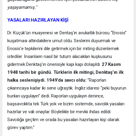
yaşayamamış."
YASALARI HAZIRLAYAN KİŞİ
Dr. Küçük’ün muayenesi ve Dentaş’ın avukatlık bürosu “Enosis”
kuşatması altındakilere umut oldu. Seslerini duyurmak ve
Enosis’e tepkilerini dile getirmek için bir miting düzenlemek
istediler. İnsanların nasıl bir tutum alacakları kuşkusunu
gidermek Denktaş’ın önerisiyle kapı kapı dolaşıldı.
27 Kasım
1948 tarihi bir gündü. Türklerin ilk mitingi, Denktaş’ın ilk
halka seslenişiydi. 1949’da savcı oldu:
“Raporları
çıkarıncaya kadar iki sene uğraştık. İngiliz idaresi “peki buyurun
bunları uygulayın” dedi. Raporları uygulayın denince,
başsavcılıkta tek Türk yok ve bizim sistemde, savcılık yasaları
hazırlar ve vali onaylar. Böylelikle bir mevkii ihdas edildi.
Savcılığa geçtim ve orada bu yasaları hazırlayan kişi olarak
görev yaptım.”