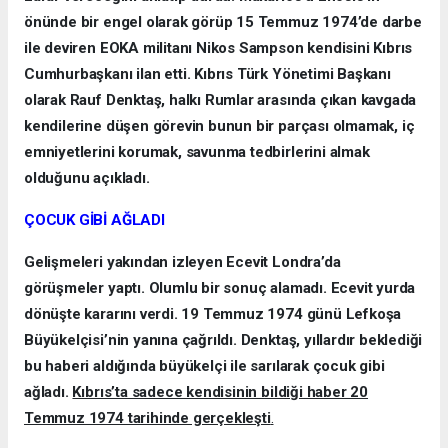
önünde bir engel olarak görüp 15 Temmuz 1974’de darbe
ile deviren EOKA militanı Nikos Sampson kendisini Kıbrıs
Cumhurbaşkanı ilan etti. Kıbrıs Türk Yönetimi Başkanı
olarak Rauf Denktaş, halkı Rumlar arasında çıkan kavgada
kendilerine düşen görevin bunun bir parçası olmamak, iç
emniyetlerini korumak, savunma tedbirlerini almak
olduğunu açıkladı.
ÇOCUK GİBİ AĞLADI
Gelişmeleri yakından izleyen Ecevit Londra’da
görüşmeler yaptı. Olumlu bir sonuç alamadı. Ecevit yurda
dönüşte kararını verdi. 19 Temmuz 1974 günü Lefkoşa
Büyükelçisi’nin yanına çağrıldı. Denktaş, yıllardır beklediği
bu haberi aldığında büyükelçi ile sarılarak çocuk gibi
ağladı.
Kıbrıs’ta sadece kendisinin bildiği haber 20
Temmuz 1974 tarihinde gerçekleşti
.