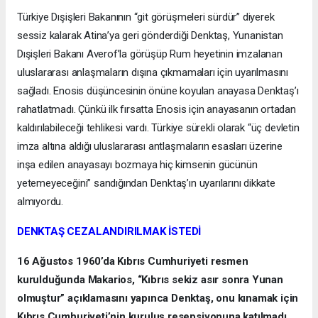
Türkiye Dışişleri Bakanının “git görüşmeleri sürdür” diyerek
sessiz kalarak Atina’ya geri gönderdiği Denktaş, Yunanistan
Dışişleri Bakanı Averof’la görüşüp Rum heyetinin imzalanan
uluslararası anlaşmaların dışına çıkmamaları için uyarılmasını
sağladı. Enosis düşüncesinin önüne koyulan anayasa Denktaş’ı
rahatlatmadı. Çünkü ilk fırsatta Enosis için anayasanın ortadan
kaldırılabileceği tehlikesi vardı. Türkiye sürekli olarak “üç devletin
imza altına aldığı uluslararası antlaşmaların esasları üzerine
inşa edilen anayasayı bozmaya hiç kimsenin gücünün
yetemeyeceğini” sandığından Denktaş’ın uyarılarını dikkate
almıyordu.
DENKTAŞ CEZALANDIRILMAK İSTEDİ
16 Ağustos 1960’da Kıbrıs Cumhuriyeti resmen
kurulduğunda Makarios, “Kıbrıs sekiz asır sonra Yunan
olmuştur” açıklamasını yapınca Denktaş, onu kınamak için
Kıbrıs Cumhuriyeti’nin kuruluş resepsiyonuna katılmadı.