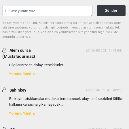
Gönder
Yorum yazarak Topluluk Kuralları’nı kabul etmiş bulunuyor ve silifkesesimiz.com
sitesine yaptığınız yorumunuzla ilgili doğrudan veya dolaylı tüm sorumluluğu tek
başınıza üstleniyorsunuz. Yazılan tüm yorumlardan site yönetimi hiçbir şekilde
sorumlu tutulamaz.
Alem dursa
(21.06.2026 21:13 - #1892)
(Mustafadurmaz)
Bilgilerinizden dolayı teşekkürler
Yorumu Yanıtla
Şahi̇nbey
(12.07.2026 15:45 - #1920)
Bu keyfi tutuklamalar mutlaka ters tepecek olayın müsebbileri Silifke
halkının karşısına çıkamayacak...
Yorumu Yanıtla