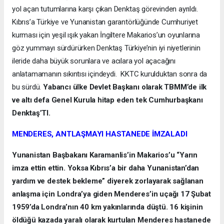
yol açan tutumlarına karşı çıkan Denktaş görevinden ayrıldı.
Kıbrıs’a Türkiye ve Yunanistan garantörlüğünde Cumhuriyet
kurması için yeşil ışık yakan İngiltere Makarios’un oyunlarına
göz yummayı sürdürürken Denktaş Türkiye’nin iyi niyetlerinin
ileride daha büyük sorunlara ve acılara yol açacağını
anlatamamanın sıkıntısı içindeydi. KKTC kurulduktan sonra da
bu sürdü.
Yabancı ülke Devlet Başkanı olarak TBMM’de ilk
ve altı defa Genel Kurula hitap eden tek Cumhurbaşkanı
Denktaş’TI.
MENDERES, ANTLAŞMAYI HASTANEDE İMZALADI
Yunanistan Başbakanı Karamanlis’in Makarios’u “Yarın
imza ettin ettin. Yoksa Kıbrıs’a bir daha Yunanistan’dan
yardım ve destek bekleme” diyerek zorlayarak sağlanan
anlaşma için Londra’ya giden Menderes’in uçağı 17 Şubat
1959’da Londra’nın 40 km yakınlarında düştü. 16 kişinin
öldüğü kazada yaralı olarak kurtulan Menderes hastanede