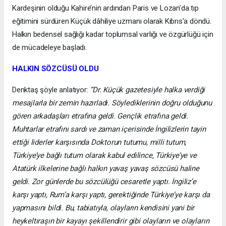
Kardeşinin olduğu Kahire’nin ardından Paris ve Lozan’da tıp
eğitimini sürdüren Küçük dâhiliye uzmanı olarak Kıbrıs’a döndü.
Halkın bedensel sağlığı kadar toplumsal varlığı ve özgürlüğü için
de mücadeleye başladı.
HALKIN SÖZCÜSÜ OLDU
Denktaş şöyle anlatıyor:
“Dr. Küçük gazetesiyle halka verdiği
mesajlarla bir zemin hazırladı. Söylediklerinin doğru olduğunu
gören arkadaşları etrafına geldi. Gençlik etrafına geldi.
Muhtarlar etrafını sardı ve zaman içerisinde İngilizlerin tayin
ettiği liderler karşısında Doktorun tutumu, milli tutum,
Türkiye’ye bağlı tutum olarak kabul edilince, Türkiye’ye ve
Atatürk ilkelerine bağlı halkın yavaş yavaş sözcüsü haline
geldi. Zor günlerde bu sözcülüğü cesaretle yaptı. İngiliz’e
karşı yaptı, Rum’a karşı yaptı, gerektiğinde Türkiye’ye karşı da
yapmasını bildi. Bu, tabiatıyla, olayların kendisini yani bir
heykeltıraşın bir kayayı şekillendirir gibi olayların ve olayların