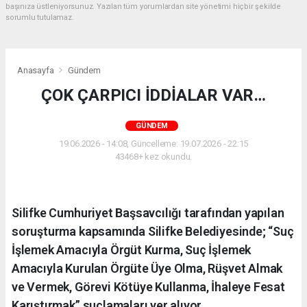
başınıza üstleniyorsunuz. Yazılan tüm yorumlardan site yönetimi hiçbir şekilde
sorumlu tutulamaz.
Anasayfa
Gündem
ÇOK ÇARPICI İDDİALAR VAR…
GÜNDEM
19.06.2026 - 14:08, Güncelleme: 19.07.2026 - 22:15
43468+ kez okundu.
Silifke Cumhuriyet Başsavcılığı tarafından yapılan
soruşturma kapsamında Silifke Belediyesinde; “Suç
İşlemek Amacıyla Örgüt Kurma, Suç İşlemek
Amacıyla Kurulan Örgüte Üye Olma, Rüşvet Almak
ve Vermek, Görevi Kötüye Kullanma, İhaleye Fesat
Karıştırmak” suçlamaları yer alıyor.