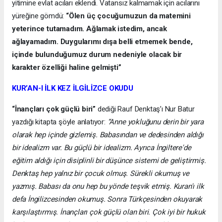
yitimine evlat acıları eklendi. Vatansız kalmamak için acılarını
yüreğine gömdü:
“Ölen üç çocuğumuzun da matemini
yeterince tutamadım. Ağlamak istedim, ancak
ağlayamadım. Duygularımı dışa belli etmemek bende,
içinde bulunduğumuz durum nedeniyle olacak bir
karakter özelliği haline gelmişti”
KUR’AN-I İLK KEZ İLGİLİZCE OKUDU
“İnançları çok güçlü biri”
dediği Rauf Denktaş’ı Nur Batur
yazdığı kitapta şöyle anlatıyor:
“Anne yokluğunu derin bir yara
olarak hep içinde gizlemiş. Babasından ve dedesinden aldığı
bir idealizm var. Bu güçlü bir idealizm. Ayrıca İngiltere'de
eğitim aldığı için disiplinli bir düşünce sistemi de geliştirmiş.
Denktaş hep yalnız bir çocuk olmuş. Sürekli okumuş ve
yazmış. Babası da onu hep bu yönde teşvik etmiş. Kuran'ı ilk
defa İngilizcesinden okumuş. Sonra Türkçesinden okuyarak
karşılaştırmış. İnançları çok güçlü olan biri. Çok iyi bir hukuk