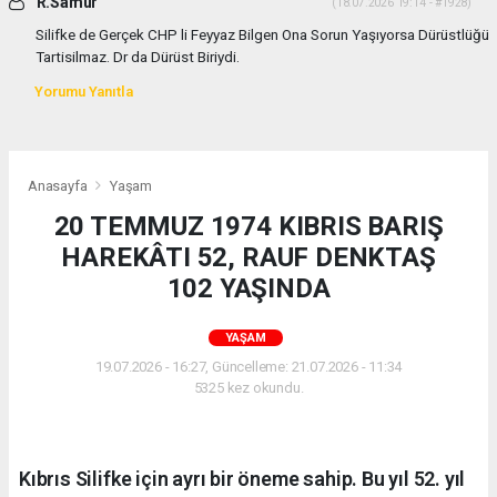
R.Samur
(18.07.2026 19:14 - #1928)
Silifke de Gerçek CHP li Feyyaz Bilgen Ona Sorun Yaşıyorsa Dürüstlüğü
Tartisilmaz. Dr da Dürüst Biriydi.
Yorumu Yanıtla
Anasayfa
Yaşam
20 TEMMUZ 1974 KIBRIS BARIŞ
HAREKÂTI 52, RAUF DENKTAŞ
102 YAŞINDA
YAŞAM
19.07.2026 - 16:27, Güncelleme: 21.07.2026 - 11:34
5325 kez okundu.
Kıbrıs Silifke için ayrı bir öneme sahip. Bu yıl 52. yıl