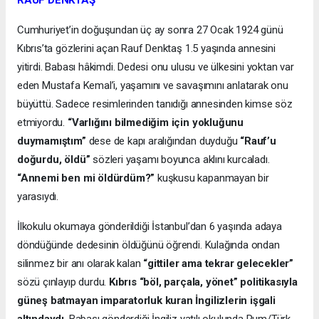
Cumhuriyet’in doğuşundan üç ay sonra 27 Ocak 1924 günü
Kıbrıs’ta gözlerini açan Rauf Denktaş 1.5 yaşında annesini
yitirdi. Babası hâkimdi. Dedesi onu ulusu ve ülkesini yoktan var
eden Mustafa Kemal’i, yaşamını ve savaşımını anlatarak onu
büyüttü. Sadece resimlerinden tanıdığı annesinden kimse söz
etmiyordu.
“Varlığını bilmediğim için yokluğunu
duymamıştım”
dese de kapı aralığından duyduğu
“Rauf’u
doğurdu, öldü”
sözleri yaşamı boyunca aklını kurcaladı.
“Annemi ben mi öldürdüm?”
kuşkusu kapanmayan bir
yarasıydı.
İlkokulu okumaya gönderildiği İstanbul’dan 6 yaşında adaya
döndüğünde dedesinin öldüğünü öğrendi. Kulağında ondan
silinmez bir anı olarak kalan
“gittiler ama tekrar gelecekler”
sözü çınlayıp durdu.
Kıbrıs “böl, parçala, yönet” politikasıyla
güneş batmayan imparatorluk kuran İngilizlerin işgali
altındaydı
. Babası gönderdiği İngiliz yatılı okulunda Rum/Türk