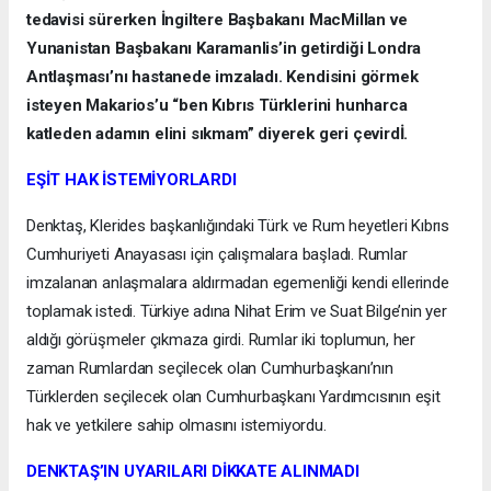
tedavisi sürerken İngiltere Başbakanı MacMillan ve
Yunanistan Başbakanı Karamanlis’in getirdiği Londra
Antlaşması’nı hastanede imzaladı. Kendisini görmek
isteyen Makarios’u “ben Kıbrıs Türklerini hunharca
katleden adamın elini sıkmam” diyerek geri çevirdİ.
EŞİT HAK İSTEMİYORLARDI
Denktaş, Klerides başkanlığındaki Türk ve Rum heyetleri Kıbrıs
Cumhuriyeti Anayasası için çalışmalara başladı. Rumlar
imzalanan anlaşmalara aldırmadan egemenliği kendi ellerinde
toplamak istedi. Türkiye adına Nihat Erim ve Suat Bilge’nin yer
aldığı görüşmeler çıkmaza girdi. Rumlar iki toplumun, her
zaman Rumlardan seçilecek olan Cumhurbaşkanı’nın
Türklerden seçilecek olan Cumhurbaşkanı Yardımcısının eşit
hak ve yetkilere sahip olmasını istemiyordu.
DENKTAŞ’IN UYARILARI DİKKATE ALINMADI