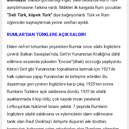
ayrıştırmasının farkına vardı. İtildikleri ilk kavgada Rum çocukları
“Deli Türk, köpek Türk”
diye bağırıyorlardı. Türk ve Rum
öğrenciler kaynaştırmak yerine sınıfları ayrıldı.
RUMLAR’DAN TÜRKLERE AÇIK SALDIRI
Ekilen nefret tohumları yeşerirken Rumlar önce silahı İngilizlere
çevirdi. Balkan Savaşları'nda, Girit'in Yunanistan Krallığı'na dâhil
edilmesi sırasında yükselen “Enosis”(ilhak) sözcüğü yayılıyordu.
Kıbrıs’ı Girit gibi Yunanistan topraklarına katmak için 1921’de
halk oylaması yapıp Yunanistan ile birleşme istediler. Bu
dayatmayı geri çeviren İngilizlere karşı çıkış 1925’ten sonra
Rumların Türklere açık saldırısına döndü. 1931’de silahlı
ayaklanmada 6 kişi öldü, çok sayıda insan yaralandı.
Lefkoşa’daki hükûmet binası yakıldı. 7 yaşında Rumların
İngilizlere silahlı saldırısına ve eylemcilerin idam edilmesine
tanık olan Rauf Denktaş’ı dehşete düşüren aile dostları,
komşuları, babasının yakın arkadaşları olan Rumların ağzından