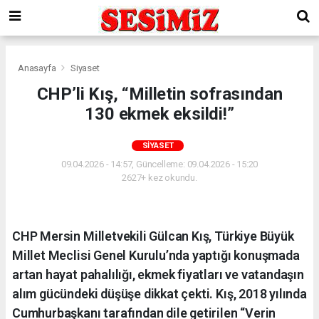
Anasayfa
Siyaset
CHP’li Kış, “Milletin sofrasından
130 ekmek eksildi!”
SIYASET
09.04.2026 - 14:57, Güncelleme: 09.04.2026 - 15:20
2627+ kez okundu.
CHP Mersin Milletvekili Gülcan Kış, Türkiye Büyük
Millet Meclisi Genel Kurulu’nda yaptığı konuşmada
artan hayat pahalılığı, ekmek fiyatları ve vatandaşın
alım gücündeki düşüşe dikkat çekti. Kış, 2018 yılında
Cumhurbaşkanı tarafından dile getirilen “Verin