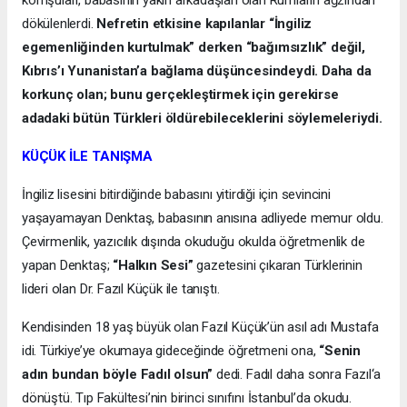
dökülenlerdi.
Nefretin etkisine kapılanlar “İngiliz
egemenliğinden kurtulmak” derken “bağımsızlık” değil,
Kıbrıs’ı Yunanistan’a bağlama düşüncesindeydi. Daha da
korkunç olan; bunu gerçekleştirmek için gerekirse
adadaki bütün Türkleri öldürebileceklerini söylemeleriydi.
KÜÇÜK İLE TANIŞMA
İngiliz lisesini bitirdiğinde babasını yitirdiği için sevincini
yaşayamayan Denktaş, babasının anısına adliyede memur oldu.
Çevirmenlik, yazıcılık dışında okuduğu okulda öğretmenlik de
yapan Denktaş;
“Halkın Sesi”
gazetesini çıkaran Türklerinin
lideri olan Dr. Fazıl Küçük ile tanıştı.
Kendisinden 18 yaş büyük olan Fazıl Küçük’ün asıl adı Mustafa
idi. Türkiye’ye okumaya gideceğinde öğretmeni ona,
“Senin
adın bundan böyle Fadıl olsun”
dedi. Fadıl daha sonra Fazıl‘a
dönüştü. Tıp Fakültesi’nin birinci sınıfını İstanbul’da okudu.