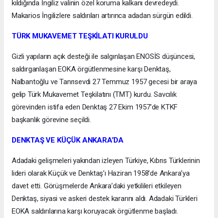
kıldığında İngiliz valinin özel koruma kalkanı devredeydi.
Makarios İngilizlere saldırıları artırınca adadan sürgün edildi.
TÜRK MUKAVEMET TEŞKİLATI KURULDU
Gizli yapıların açık desteği ile salgınlaşan ENOSİS düşüncesi,
saldırganlaşan EOKA örgütlenmesine karşı Denktaş,
Nalbantoğlu ve Tanrısevdi 27 Temmuz 1957 gecesi bir araya
gelip Türk Mukavemet Teşkilatını (TMT) kurdu. Savcılık
görevinden istifa eden Denktaş 27 Ekim 1957’de KTKF
başkanlık görevine seçildi.
DENKTAŞ VE KÜÇÜK ANKARA’DA
Adadaki gelişmeleri yakından izleyen Türkiye, Kıbrıs Türklerinin
lideri olarak Küçük ve Denktaş’ı Haziran 1958’de Ankara’ya
davet etti. Görüşmelerde Ankara’daki yetkilileri etkileyen
Denktaş, siyasi ve askeri destek kararını aldı. Adadaki Türkleri
EOKA saldırılarına karşı koruyacak örgütlenme başladı.