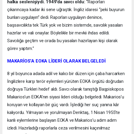
halka seslenişiydi. 1949’da savcı oldu:
“Raporları
çıkarıncaya kadar iki sene uğraştık. İngiliz idaresi “peki buyurun
bunları uygulayın” dedi. Raporları uygulayın denince,
başsavcılıkta tek Türk yok ve bizim sistemde, savcılık yasaları
hazırlar ve vali onaylar. Böylelikle bir mevkii ihdas edildi.
Savcılığa geçtim ve orada bu yasaları hazırlayan kişi olarak
görev yaptım.”
MAKARİOS’A EOKA LİDERİ OLARAK BELGELEDİ
8 yıl boyunca adada adil ve kalıcı bir düzen için çaba harcarken
İngilizlere karşı terör eylemleri yürüten EOKA örgütü doğrudan
doğruya Türkleri hedef aldı. Savcı olarak tanıştığı Başpiskopos
Makarios’un EOKA’nın siyasi lideri olduğu belgeledi. Makarios’u
koruyan ve kollayan bir güç vardı. İşlediği her suç yanına kâr
kalıyordu. Yılmayan ve yorulmayan Denktaş, 1 Nisan 1955’te
kanlı eylemlerine başlayan EOKA ve Makarios’u adım adım
izledi. Hazırladığı raporlarla ceza verilmesini kaçınılmaz