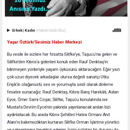
Erkek
|
Kadın
(Haberi Sesli Oku)
Yaşar Öztürk/Sesimiz Haber Merkezi
Bu vesile ile sizlere her fırsatta Silifke’ye, Taşucu’na gelen ve
Silifke’den Kıbrıs’a gidenleri konuk eden Rauf Denktaş’ın
bilinmeyen yönleriyle yaşam öyküsünü aktaracağım. Eğer yazı
çok uzun diyecek arkadaşlar olursa değerli sanatçı Utku
Erişik’in olağanüstü ses ve yorumuyla sesli olarak dinleme
fırsatını sunacağız. Rauf Denktaş, Kıbrıs Barış Harekâtı, Aslan
Eyce, Ömer Sami Coşar, Silifke, Taşucu konularında ise
Mustafa Devrim Eyce’nin yakında yayınlanacak anıları bizi
aydınlatacak. Bu arada Kıbrıs Şehitleri Hatıra Ormanı Anıt
Alanı’nı bakımsızlıktan kurtaran Silifke Orman İşletme yönetici
ve çalışanlarına teşekkür ederim. İçimi sızlatan bir durumu da