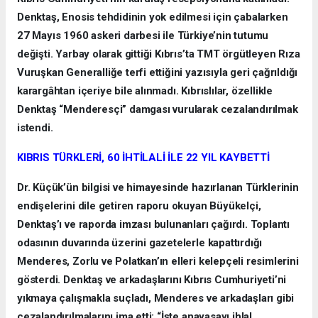
Denktaş, Enosis tehdidinin yok edilmesi için çabalarken
27 Mayıs 1960 askeri darbesi ile Türkiye’nin tutumu
değişti. Yarbay olarak gittiği Kıbrıs’ta TMT örgütleyen Rıza
Vuruşkan Generalliğe terfi ettiğini yazısıyla geri çağrıldığı
karargâhtan içeriye bile alınmadı. Kıbrıslılar, özellikle
Denktaş “Menderesçi” damgası vurularak cezalandırılmak
istendi.
KIBRIS TÜRKLERİ, 60 İHTİLALİ İLE 22 YIL KAYBETTİ
Dr. Küçük’ün bilgisi ve himayesinde hazırlanan Türklerinin
endişelerini dile getiren raporu okuyan Büyükelçi,
Denktaş’ı ve raporda imzası bulunanları çağırdı. Toplantı
odasının duvarında üzerini gazetelerle kapattırdığı
Menderes, Zorlu ve Polatkan’ın elleri kelepçeli resimlerini
gösterdi. Denktaş ve arkadaşlarını Kıbrıs Cumhuriyeti’ni
yıkmaya çalışmakla suçladı, Menderes ve arkadaşları gibi
cezalandırılmalarını ima etti: “İşte anayasayı ihlal