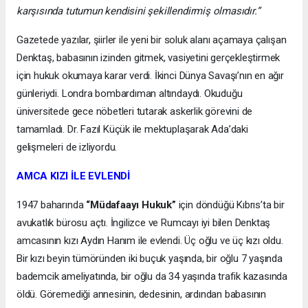
karşısında tutumun kendisini şekillendirmiş olmasıdır.”
Gazetede yazılar, şiirler ile yeni bir soluk alanı açamaya çalışan
Denktaş, babasının izinden gitmek, vasiyetini gerçekleştirmek
için hukuk okumaya karar verdi. İkinci Dünya Savaşı’nın en ağır
günleriydi. Londra bombardıman altındaydı. Okuduğu
üniversitede gece nöbetleri tutarak askerlik görevini de
tamamladı. Dr. Fazıl Küçük ile mektuplaşarak Ada’daki
gelişmeleri de izliyordu.
AMCA KIZI İLE EVLENDİ
1947 baharında
“Müdafaayı Hukuk”
için döndüğü Kıbrıs’ta bir
avukatlık bürosu açtı. İngilizce ve Rumcayı iyi bilen Denktaş
amcasının kızı Aydın Hanım ile evlendi. Üç oğlu ve üç kızı oldu.
Bir kızı beyin tümöründen iki buçuk yaşında, bir oğlu 7 yaşında
bademcik ameliyatında, bir oğlu da 34 yaşında trafik kazasında
öldü. Göremediği annesinin, dedesinin, ardından babasının