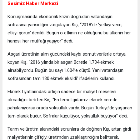
Sesimiz Haber Merkezi
Konuşmasında ekonomik krizin doğrudan vatandaşın
sofrasına yansıdığını vurgulayan Kış, “2018’de ‘yetkiyi verin,
etkiyi görün’ denildi. Bugün o etkinin ne olduğunu bu ülkenin her
hanesi, her mutfağı yaşıyor” dedi.
Asgari ücretlinin alım gücündeki kaybı somut verilerle ortaya
koyan Kış, “2016 yılında bir asgari ücretle 1.734 ekmek
alınabiliyordu. Bugün bu sayı 1.604’e düştü. Yani vatandaşın
sofrasından tam 130 ekmek eksildi” ifadelerini kullandı.
Ekmek fiyatlarındaki artışın sadece bir maliyet meselesi
olmadığını belirten Kış, “En temel gıdamız ekmek nerede
pahalanıyorsa orada yoksulluk vardır. Bugün Türkiye’de yaşanan
tam olarak budur. Sofralar küçülüyor, yoksulluk büyüyor” dedi.
Tarım ve üretim alanındaki sorunlara da değinen Kış, artan girdi
maliyetlerinin çiftçiyi üretimden uzaklaştırdığını belirterek,