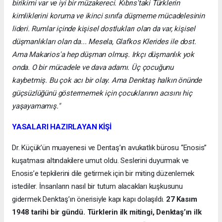
birikimi var ve iyi bir müzakereci. Kıbrıs'taki Türklerin
kimliklerini koruma ve ikinci sınıfa düşmeme mücadelesinin
lideri. Rumlar içinde kişisel dostlukları olan da var, kişisel
düşmanlıkları olan da... Mesela, Glafkos Klerides ile dost.
Ama Makarios'a hep düşman olmuş. Irkçı düşmanlık yok
onda. O bir mücadele ve dava adamı. Üç çocuğunu
kaybetmiş. Bu çok acı bir olay. Ama Denktaş halkın önünde
güçsüzlüğünü göstermemek için çocuklarının acısını hiç
yaşayamamış."
YASALARI HAZIRLAYAN KİŞİ
Dr. Küçük’ün muayenesi ve Dentaş’ın avukatlık bürosu “Enosis”
kuşatması altındakilere umut oldu. Seslerini duyurmak ve
Enosis’e tepkilerini dile getirmek için bir miting düzenlemek
istediler. İnsanların nasıl bir tutum alacakları kuşkusunu
gidermek Denktaş’ın önerisiyle kapı kapı dolaşıldı.
27 Kasım
1948 tarihi bir gündü. Türklerin ilk mitingi, Denktaş’ın ilk