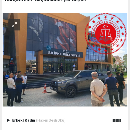
Erkek
|
Kadın
(Haberi Sesli Oku)