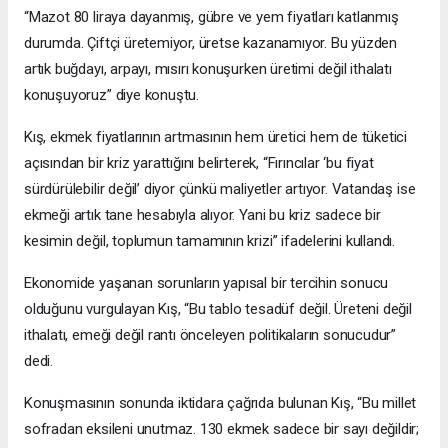
“Mazot 80 liraya dayanmış, gübre ve yem fiyatları katlanmış
durumda. Çiftçi üretemiyor, üretse kazanamıyor. Bu yüzden
artık buğdayı, arpayı, mısırı konuşurken üretimi değil ithalatı
konuşuyoruz” diye konuştu.
Kış, ekmek fiyatlarının artmasının hem üretici hem de tüketici
açısından bir kriz yarattığını belirterek, “Fırıncılar ‘bu fiyat
sürdürülebilir değil’ diyor çünkü maliyetler artıyor. Vatandaş ise
ekmeği artık tane hesabıyla alıyor. Yani bu kriz sadece bir
kesimin değil, toplumun tamamının krizi” ifadelerini kullandı.
Ekonomide yaşanan sorunların yapısal bir tercihin sonucu
olduğunu vurgulayan Kış, “Bu tablo tesadüf değil. Üreteni değil
ithalatı, emeği değil rantı önceleyen politikaların sonucudur”
dedi.
Konuşmasının sonunda iktidara çağrıda bulunan Kış, “Bu millet
sofradan eksileni unutmaz. 130 ekmek sadece bir sayı değildir;