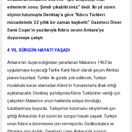
edenlerin sonu. Şimdi çıkabilirsiniz” dedi. İki yıl süren
elçinin tutumuyla Denktaş’a göre “Kıbrıs Türkleri
mücadelede 22 yıllık bir zaman kaybetti.” Gazeteci Ömer
Sami Coşar’ın yazılarıyla Kıbrıs sesini Ankara’ya
duyurmaya çalıştı
.
4 YIL SÜRGÜN HAYATI YAŞADI
Ankara’nın duyarsızlığından yararlanan Makarios 1963’de
uygulamaya koyacağı Tarihe Kanlı Noel olarak geçen Akritas
planını hazırladı. Türkler iki günde yok edilecek, Türkiye
müdahale kararı alamadan Kıbrıs’ın Yunanistan’a ilhak ettiği
açıklanacaktı. Denktaş yurtdışında Kıbrıs Türklerinin varlığı için
çalışırken Makarios onun hakkında adaya döndüğü
tutuklanması buyurdu. Türkiye’nin tutumunu eleştirmek için
gittiği Ankara’da 4 yıl süren bir sürgün hayatı yaşadı. Türkiye
onun Kıbrıs’a dönmesine izin vermiyordu. Dedikodulara ve
iftiralara gün doğdu. Denktaş’ı üzen Ankara’da sürgün