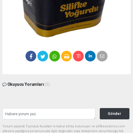
Okuyucu Yorumları
(0)
Gönder
Yorum yazarak Topluluk Kuralları’nı kabul etmiş bulunuyor ve silifkesesimiz.com
sitesine yaptığınız yorumunuzla ilgili doğrudan veya dolaylı tüm sorumluluğu tek