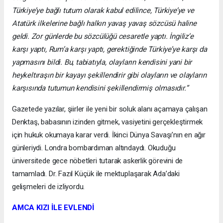
Türkiye’ye bağlı tutum olarak kabul edilince, Türkiye’ye ve
Atatürk ilkelerine bağlı halkın yavaş yavaş sözcüsü haline
geldi. Zor günlerde bu sözcülüğü cesaretle yaptı. İngiliz’e
karşı yaptı, Rum’a karşı yaptı, gerektiğinde Türkiye’ye karşı da
yapmasını bildi. Bu, tabiatıyla, olayların kendisini yani bir
heykeltıraşın bir kayayı şekillendirir gibi olayların ve olayların
karşısında tutumun kendisini şekillendirmiş olmasıdır.”
Gazetede yazılar, şiirler ile yeni bir soluk alanı açamaya çalışan
Denktaş, babasının izinden gitmek, vasiyetini gerçekleştirmek
için hukuk okumaya karar verdi. İkinci Dünya Savaşı’nın en ağır
günleriydi. Londra bombardıman altındaydı. Okuduğu
üniversitede gece nöbetleri tutarak askerlik görevini de
tamamladı. Dr. Fazıl Küçük ile mektuplaşarak Ada’daki
gelişmeleri de izliyordu.
AMCA KIZI İLE EVLENDİ