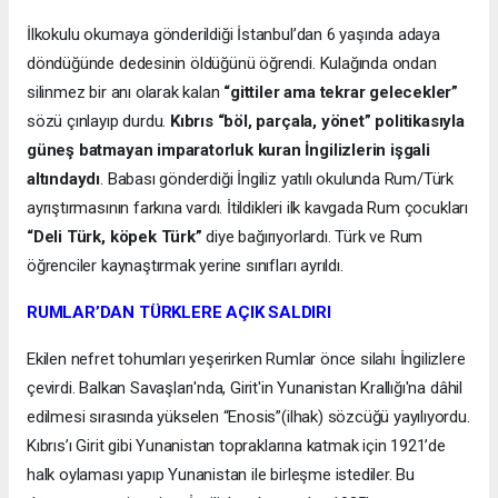
İlkokulu okumaya gönderildiği İstanbul’dan 6 yaşında adaya
döndüğünde dedesinin öldüğünü öğrendi. Kulağında ondan
silinmez bir anı olarak kalan
“gittiler ama tekrar gelecekler”
sözü çınlayıp durdu.
Kıbrıs “böl, parçala, yönet” politikasıyla
güneş batmayan imparatorluk kuran İngilizlerin işgali
altındaydı
. Babası gönderdiği İngiliz yatılı okulunda Rum/Türk
ayrıştırmasının farkına vardı. İtildikleri ilk kavgada Rum çocukları
“Deli Türk, köpek Türk”
diye bağırıyorlardı. Türk ve Rum
öğrenciler kaynaştırmak yerine sınıfları ayrıldı.
RUMLAR’DAN TÜRKLERE AÇIK SALDIRI
Ekilen nefret tohumları yeşerirken Rumlar önce silahı İngilizlere
çevirdi. Balkan Savaşları'nda, Girit'in Yunanistan Krallığı'na dâhil
edilmesi sırasında yükselen “Enosis”(ilhak) sözcüğü yayılıyordu.
Kıbrıs’ı Girit gibi Yunanistan topraklarına katmak için 1921’de
halk oylaması yapıp Yunanistan ile birleşme istediler. Bu