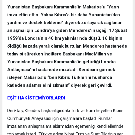
Yunanistan Başbakanı Karamanlis’in Makarios’u “Yarın
imza ettin ettin. Yoksa Kıbrıs’a bir daha Yunanistan’dan
yardım ve destek bekleme” diyerek zorlayarak sağlanan
anlaşma için Londra’ya giden Menderes’in uçağı 17 Şubat
1959’da Londra’nın 40 km yakınlarında düştü. 16 kişinin
öldüğü kazada yaralı olarak kurtulan Menderes hastanede
tedavisi sürerken İngiltere Başbakanı MacMillan ve
Yunanistan Başbakanı Karamanlis’in getirdiği Londra
Antlaşması’nı hastanede imzaladı. Kendisini görmek
isteyen Makarios’u “ben Kıbrıs Türklerini hunharca
katleden adamın elini sıkmam” diyerek geri çevirdİ.
EŞİT HAK İSTEMİYORLARDI
Denktaş, Klerides başkanlığındaki Türk ve Rum heyetleri Kıbrıs
Cumhuriyeti Anayasası için çalışmalara başladı. Rumlar
imzalanan anlaşmalara aldırmadan egemenliği kendi ellerinde
toplamak istedi. Türkiye adına Nihat Erim ve Suat Bilge’nin yer