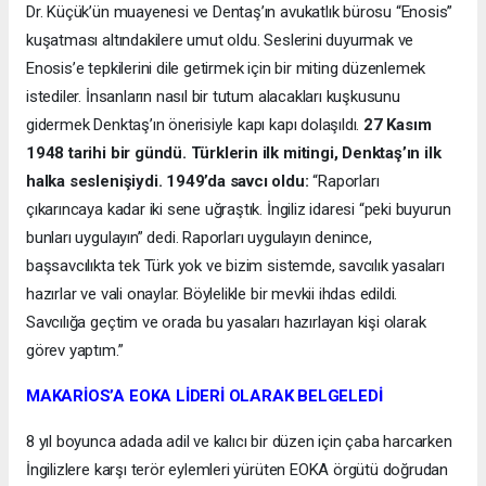
Dr. Küçük’ün muayenesi ve Dentaş’ın avukatlık bürosu “Enosis”
kuşatması altındakilere umut oldu. Seslerini duyurmak ve
Enosis’e tepkilerini dile getirmek için bir miting düzenlemek
istediler. İnsanların nasıl bir tutum alacakları kuşkusunu
gidermek Denktaş’ın önerisiyle kapı kapı dolaşıldı.
27 Kasım
1948 tarihi bir gündü. Türklerin ilk mitingi, Denktaş’ın ilk
halka seslenişiydi. 1949’da savcı oldu:
“Raporları
çıkarıncaya kadar iki sene uğraştık. İngiliz idaresi “peki buyurun
bunları uygulayın” dedi. Raporları uygulayın denince,
başsavcılıkta tek Türk yok ve bizim sistemde, savcılık yasaları
hazırlar ve vali onaylar. Böylelikle bir mevkii ihdas edildi.
Savcılığa geçtim ve orada bu yasaları hazırlayan kişi olarak
görev yaptım.”
MAKARİOS’A EOKA LİDERİ OLARAK BELGELEDİ
8 yıl boyunca adada adil ve kalıcı bir düzen için çaba harcarken
İngilizlere karşı terör eylemleri yürüten EOKA örgütü doğrudan