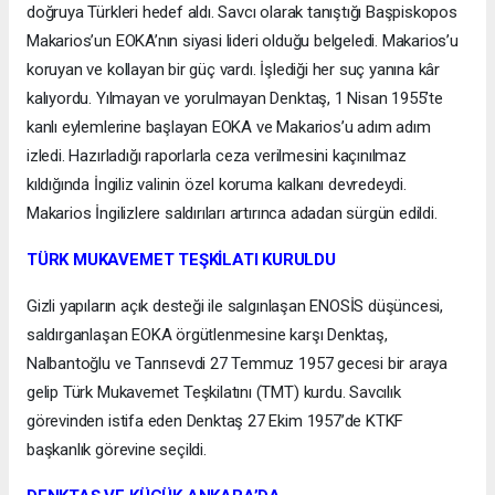
doğruya Türkleri hedef aldı. Savcı olarak tanıştığı Başpiskopos
Makarios’un EOKA’nın siyasi lideri olduğu belgeledi. Makarios’u
koruyan ve kollayan bir güç vardı. İşlediği her suç yanına kâr
kalıyordu. Yılmayan ve yorulmayan Denktaş, 1 Nisan 1955’te
kanlı eylemlerine başlayan EOKA ve Makarios’u adım adım
izledi. Hazırladığı raporlarla ceza verilmesini kaçınılmaz
kıldığında İngiliz valinin özel koruma kalkanı devredeydi.
Makarios İngilizlere saldırıları artırınca adadan sürgün edildi.
TÜRK MUKAVEMET TEŞKİLATI KURULDU
Gizli yapıların açık desteği ile salgınlaşan ENOSİS düşüncesi,
saldırganlaşan EOKA örgütlenmesine karşı Denktaş,
Nalbantoğlu ve Tanrısevdi 27 Temmuz 1957 gecesi bir araya
gelip Türk Mukavemet Teşkilatını (TMT) kurdu. Savcılık
görevinden istifa eden Denktaş 27 Ekim 1957’de KTKF
başkanlık görevine seçildi.