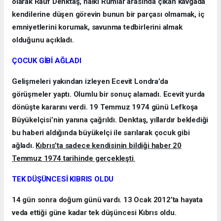
olarak Rauf Denktaş, halkı Rumlar arasında çıkan kavgada
kendilerine düşen görevin bunun bir parçası olmamak, iç
emniyetlerini korumak, savunma tedbirlerini almak
olduğunu açıkladı.
ÇOCUK GİBİ AĞLADI
Gelişmeleri yakından izleyen Ecevit Londra’da
görüşmeler yaptı. Olumlu bir sonuç alamadı. Ecevit yurda
dönüşte kararını verdi. 19 Temmuz 1974 günü Lefkoşa
Büyükelçisi’nin yanına çağrıldı. Denktaş, yıllardır beklediği
bu haberi aldığında büyükelçi ile sarılarak çocuk gibi
ağladı.
Kıbrıs’ta sadece kendisinin bildiği haber 20
Temmuz 1974 tarihinde gerçekleşti
.
TEK DÜŞÜNCESİ KIBRIS OLDU
14 gün sonra doğum günü vardı. 13 Ocak 2012’ta hayata
veda ettiği güne kadar tek düşüncesi Kıbrıs oldu.