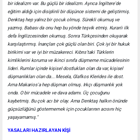
bir idealizm var. Bu güçlü bir idealizm. Ayrıca İngiltere'de
eğitim aldığı için disiplinli bir düşünce sistemi de geliştirmiş.
Denktaş hep yalnız bir çocuk olmuş. Sürekli okumuş ve
yazmış. Babası da onu hep bu yönde teşvik etmiş. Kuran'ı ilk
defa İngilizcesinden okumuş. Sonra Türkçesinden okuyarak
karşılaştırmış. İnançları çok güçlü olan biri. Çok iyi bir hukuk
birikimi var ve iyi bir müzakereci. Kıbrıs'taki Türklerin
kimliklerini koruma ve ikinci sınıfa düşmeme mücadelesinin
lideri. Rumlar içinde kişisel dostlukları olan da var, kişisel
düşmanlıkları olan da... Mesela, Glafkos Klerides ile dost.
Ama Makarios'a hep düşman olmuş. Irkçı düşmanlık yok
onda. O bir mücadele ve dava adamı. Üç çocuğunu
kaybetmiş. Bu çok acı bir olay. Ama Denktaş halkın önünde
güçsüzlüğünü göstermemek için çocuklarının acısını hiç
yaşayamamış."
YASALARI HAZIRLAYAN KİŞİ