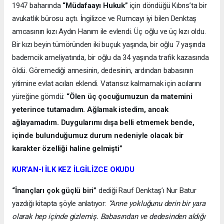
1947 baharında
“Müdafaayı Hukuk”
için döndüğü Kıbrıs’ta bir
avukatlık bürosu açtı. İngilizce ve Rumcayı iyi bilen Denktaş
amcasının kızı Aydın Hanım ile evlendi. Üç oğlu ve üç kızı oldu.
Bir kızı beyin tümöründen iki buçuk yaşında, bir oğlu 7 yaşında
bademcik ameliyatında, bir oğlu da 34 yaşında trafik kazasında
öldü. Göremediği annesinin, dedesinin, ardından babasının
yitimine evlat acıları eklendi. Vatansız kalmamak için acılarını
yüreğine gömdü:
“Ölen üç çocuğumuzun da matemini
yeterince tutamadım. Ağlamak istedim, ancak
ağlayamadım. Duygularımı dışa belli etmemek bende,
içinde bulunduğumuz durum nedeniyle olacak bir
karakter özelliği haline gelmişti”
KUR’AN-I İLK KEZ İLGİLİZCE OKUDU
“İnançları çok güçlü biri”
dediği Rauf Denktaş’ı Nur Batur
yazdığı kitapta şöyle anlatıyor:
“Anne yokluğunu derin bir yara
olarak hep içinde gizlemiş. Babasından ve dedesinden aldığı