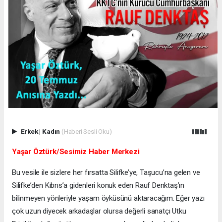
Erkek
|
Kadın
(Haberi Sesli Oku)
Yaşar Öztürk/Sesimiz Haber Merkezi
Bu vesile ile sizlere her fırsatta Silifke’ye, Taşucu’na gelen ve
Silifke’den Kıbrıs’a gidenleri konuk eden Rauf Denktaş’ın
bilinmeyen yönleriyle yaşam öyküsünü aktaracağım. Eğer yazı
çok uzun diyecek arkadaşlar olursa değerli sanatçı Utku