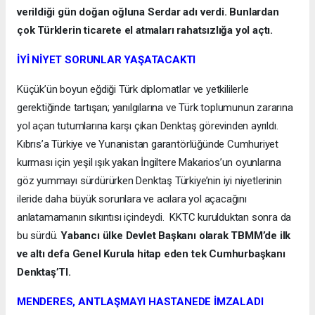
verildiği gün doğan oğluna Serdar adı verdi. Bunlardan
çok Türklerin ticarete el atmaları rahatsızlığa yol açtı.
İYİ NİYET SORUNLAR YAŞATACAKTI
Küçük’ün boyun eğdiği Türk diplomatlar ve yetkililerle
gerektiğinde tartışan; yanılgılarına ve Türk toplumunun zararına
yol açan tutumlarına karşı çıkan Denktaş görevinden ayrıldı.
Kıbrıs’a Türkiye ve Yunanistan garantörlüğünde Cumhuriyet
kurması için yeşil ışık yakan İngiltere Makarios’un oyunlarına
göz yummayı sürdürürken Denktaş Türkiye’nin iyi niyetlerinin
ileride daha büyük sorunlara ve acılara yol açacağını
anlatamamanın sıkıntısı içindeydi. KKTC kurulduktan sonra da
bu sürdü.
Yabancı ülke Devlet Başkanı olarak TBMM’de ilk
ve altı defa Genel Kurula hitap eden tek Cumhurbaşkanı
Denktaş’TI.
MENDERES, ANTLAŞMAYI HASTANEDE İMZALADI