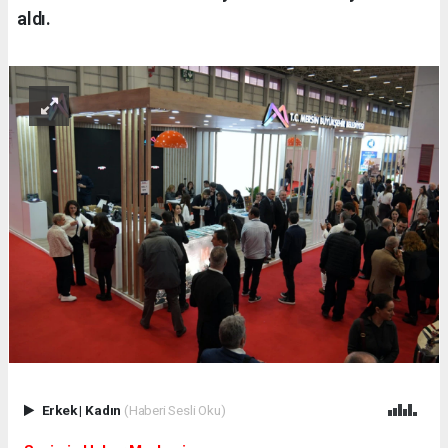
aldı.
Erkek
|
Kadın
(Haberi Sesli Oku)