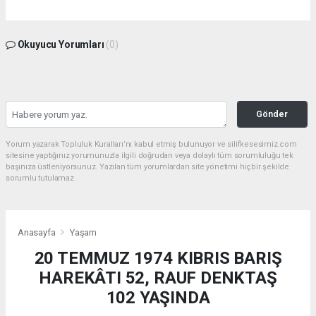
Okuyucu Yorumları
(0)
Gönder
Yorum yazarak Topluluk Kuralları’nı kabul etmiş bulunuyor ve silifkesesimiz.com
sitesine yaptığınız yorumunuzla ilgili doğrudan veya dolaylı tüm sorumluluğu tek
başınıza üstleniyorsunuz. Yazılan tüm yorumlardan site yönetimi hiçbir şekilde
sorumlu tutulamaz.
Anasayfa
Yaşam
20 TEMMUZ 1974 KIBRIS BARIŞ
HAREKÂTI 52, RAUF DENKTAŞ
102 YAŞINDA