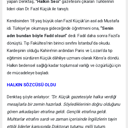
yapan Denktaş;
“Halkın Sesi”
gazetesini çıkaran Türklerinin
lideri olan Dr. Fazıl Küçük ile tanıştı.
Kendisinden 18 yaş büyük olan Fazıl Küçük’ün asıl adı Mustafa
idi. Türkiye’ye okumaya gideceğinde öğretmeni ona,
“Senin
adın bundan böyle Fadıl olsun”
dedi. Fadıl daha sonra Fazıl‘a
dönüştü. Tıp Fakültesi’nin birinci sınıfını İstanbul’da okudu.
Kardeşinin olduğu Kahire’nin ardından Paris ve Lozan’da tıp
eğitimini sürdüren Küçük dâhiliye uzmanı olarak Kıbrıs’a döndü.
Halkın bedensel sağlığı kadar toplumsal varlığı ve özgürlüğü için
de mücadeleye başladı.
HALKIN SÖZCÜSÜ OLDU
Denktaş şöyle anlatıyor:
“Dr. Küçük gazetesiyle halka verdiği
mesajlarla bir zemin hazırladı. Söylediklerinin doğru olduğunu
gören arkadaşları etrafına geldi. Gençlik etrafına geldi.
Muhtarlar etrafını sardı ve zaman içerisinde İngilizlerin tayin
ettiği liderler karşısında Doktorun tutumu, milli tutum,