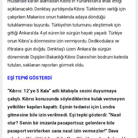
müdahale kararı alamadan Kıbrıs’ın Yunanistan’a ilhak ettiği
açıklanacaktı. Denktaş yurtdışında Kıbrıs Türklerinin varlığı için
çalışırken Makarios onun hakkında adaya döndüğü
tutuklanması buyurdu. Türkiye’nin tutumunu eleştirmek için
gittiği Ankara’da 4 yıl süren bir sürgün hayatı yaşadı. Türkiye
onun Kıbrıs’a dönmesine izin vermiyordu. Dedikodulara ve
iftiralara gün doğdu. Denktaş’ı üzen Ankara’da sürgün
döneminde Dışişleri Bakanlığı Kıbrıs Dairesi’nin bodrum katında
tutulan, saklanan raporları görmek oldu.
EŞİ TEPKİ GÖSTERDİ
“Kıbrıs: 12’ye 5 Kala” adlı kitabıyla sesini duyurmaya
çalıştı. Kıbrıs konusunda söylediklerine kulak vermeyen
yetkililer kapıları kapattı. Eşinin tedavisi için Londra
gitmesine bile izin verilmedi. Eşi tepki gösterdi: “Nasıl
olur? Senin bir imzanla pasaportsuz gelenlere bile
pasaport verirlerken sana nasıl izin vermezler!” Dava