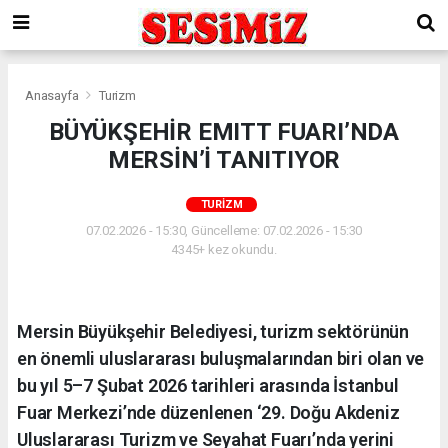
Anasayfa
Turizm
BÜYÜKŞEHİR EMITT FUARI’NDA
MERSİN’İ TANITIYOR
TURIZM
07.02.2026 - 15:30, Güncelleme: 07.02.2026 - 15:30
4345+ kez okundu.
Mersin Büyükşehir Belediyesi, turizm sektörünün
en önemli uluslararası buluşmalarından biri olan ve
bu yıl 5–7 Şubat 2026 tarihleri arasında İstanbul
Fuar Merkezi’nde düzenlenen ‘29. Doğu Akdeniz
Uluslararası Turizm ve Seyahat Fuarı’nda yerini