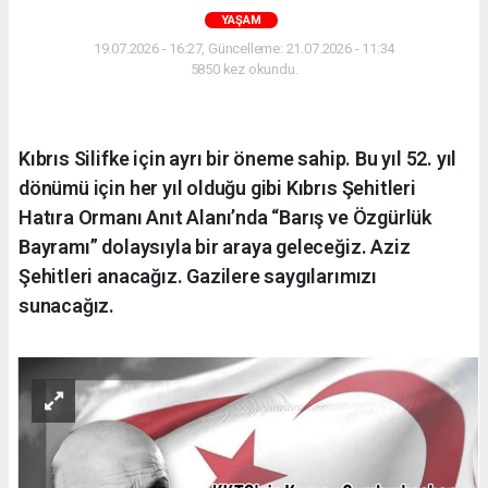
YAŞAM
19.07.2026 - 16:27, Güncelleme: 21.07.2026 - 11:34
5850 kez okundu.
Kıbrıs Silifke için ayrı bir öneme sahip. Bu yıl 52. yıl
dönümü için her yıl olduğu gibi Kıbrıs Şehitleri
Hatıra Ormanı Anıt Alanı’nda “Barış ve Özgürlük
Bayramı” dolaysıyla bir araya geleceğiz. Aziz
Şehitleri anacağız. Gazilere saygılarımızı
sunacağız.