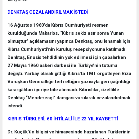
DENKTAŞ CEZALANDIRILMAK İSTEDİ
16 Ağustos 1960’da Kıbrıs Cumhuriyeti resmen
kurulduğunda Makarios, “Kıbrıs sekiz asır sonra Yunan
olmuştur” açıklamasını yapınca Denktaş, onu kınamak için
Kıbrıs Cumhuriyeti’nin kuruluş resepsiyonuna katılmadı.
Denktaş, Enosis tehdidinin yok edilmesi için çabalarken
27 Mayıs 1960 askeri darbesi ile Türkiye’nin tutumu
değişti. Yarbay olarak gittiği Kıbrıs’ta TMT örgütleyen Rıza
Vuruşkan Generalliğe terfi ettiğini yazısıyla geri çağrıldığı
karargâhtan içeriye bile alınmadı. Kıbrıslılar, özellikle
Denktaş “Menderesçi” damgası vurularak cezalandırılmak
istendi.
KIBRIS TÜRKLERİ, 60 İHTİLALİ İLE 22 YIL KAYBETTİ
Dr. Küçük’ün bilgisi ve himayesinde hazırlanan Türklerinin