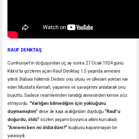
RAUF DENKTAŞ
Cumhuriyet’in doğuşundan üç ay sonra 27 Ocak 1924 günü
Kıbrıs’ta gözlerini açan Rauf Denktaş 1.5 yaşında annesini
yitirdi. Babası hâkimdi. Dedesi onu ulusu ve ülkesini yoktan var
eden Mustafa Kemal’i, yaşamını ve savaşımını anlatarak onu
büyüttü. Sadece resimlerinden tanıdığı annesinden kimse söz
etmiyordu.
“Varlığını bilmediğim için yokluğunu
duymamıştım”
dese de kapı aralığından duyduğu
“Rauf’u
doğurdu, öldü”
sözleri yaşamı boyunca aklını kurcaladı.
“Annemi ben mi öldürdüm?”
kuşkusu kapanmayan bir
yarasıydı.