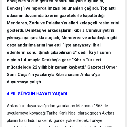
endişelerini dile getiren raporu okuyan Büyükelçi,
Denktaş’ı ve raporda imzası bulunanları çağırdı. Toplantı
odasının duvarında üzerini gazetelerle kapattırdığı
Menderes, Zorlu ve Polatkan’ın elleri kelepçeli resimlerini
gösterdi. Denktaş ve arkadaşlarını Kıbrıs Cumhuriyeti’ni
yıkmaya çalışmakla suçladı, Menderes ve arkadaşları gibi
cezalandırılmalarını ima etti: “İşte anayasayı ihlal
edenlerin sonu. Şimdi çıkabilirsiniz” dedi. İki yıl süren
elçinin tutumuyla Denktaş’a göre “Kıbrıs Türkleri
mücadelede 22 yıllık bir zaman kaybetti.” Gazeteci Ömer
Sami Coşar’ın yazılarıyla Kıbrıs sesini Ankara’ya
duyurmaya çalıştı
.
4 YIL SÜRGÜN HAYATI YAŞADI
Ankara’nın duyarsızlığından yararlanan Makarios 1963’de
uygulamaya koyacağı Tarihe Kanlı Noel olarak geçen Akritas
planını hazırladı. Türkler iki günde yok edilecek, Türkiye