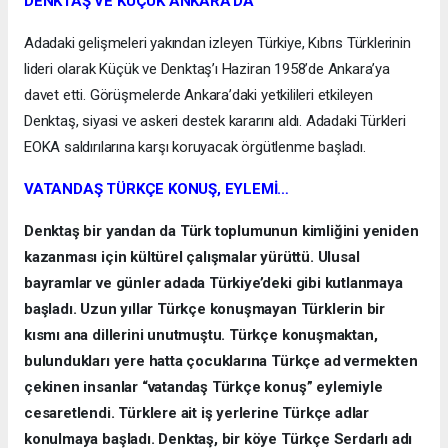
DENKTAŞ VE KÜÇÜK ANKARA’DA
Adadaki gelişmeleri yakından izleyen Türkiye, Kıbrıs Türklerinin
lideri olarak Küçük ve Denktaş’ı Haziran 1958’de Ankara’ya
davet etti. Görüşmelerde Ankara’daki yetkilileri etkileyen
Denktaş, siyasi ve askeri destek kararını aldı. Adadaki Türkleri
EOKA saldırılarına karşı koruyacak örgütlenme başladı.
VATANDAŞ TÜRKÇE KONUŞ, EYLEMİ…
Denktaş bir yandan da Türk toplumunun kimliğini yeniden
kazanması için kültürel çalışmalar yürüttü. Ulusal
bayramlar ve günler adada Türkiye’deki gibi kutlanmaya
başladı. Uzun yıllar Türkçe konuşmayan Türklerin bir
kısmı ana dillerini unutmuştu. Türkçe konuşmaktan,
bulundukları yere hatta çocuklarına Türkçe ad vermekten
çekinen insanlar “vatandaş Türkçe konuş” eylemiyle
cesaretlendi. Türklere ait iş yerlerine Türkçe adlar
konulmaya başladı. Denktaş, bir köye Türkçe Serdarlı adı