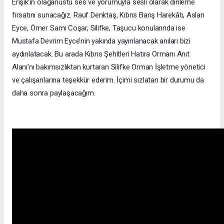
Erişik’in olağanüstü ses ve yorumuyla sesli olarak dinleme
fırsatını sunacağız. Rauf Denktaş, Kıbrıs Barış Harekâtı, Aslan
Eyce, Ömer Sami Coşar, Silifke, Taşucu konularında ise
Mustafa Devrim Eyce’nin yakında yayınlanacak anıları bizi
aydınlatacak. Bu arada Kıbrıs Şehitleri Hatıra Ormanı Anıt
Alanı’nı bakımsızlıktan kurtaran Silifke Orman İşletme yönetici
ve çalışanlarına teşekkür ederim. İçimi sızlatan bir durumu da
daha sonra paylaşacağım.