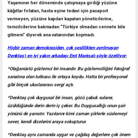
Yaşamının her döneminde çatışmaya girdiği yüzüne
kâğıtlar fırlatan, hasta eşine tedavi için pasaport
vermeyen, yüzüne kapıları kapatan yöneticilerine,
temsilcilerine bakmadan “Türkiye olmadan cennete bile
gitmem” diyerek ana vatanından kopmadı.
Hiçbir zaman demokrasiden, çok seslilikten ayrılmayan
Denktaş’ı en iyi yakın arkadaşı Erol Manisalı şöyle özetliyor:
*Olağanüstü gözlemci bir insandır. Bu gözlemciliğini fotoğraf
sanatına olan tutkusu ile ortaya koydu. Hatta bir profesyonel
gibi birçok uluslararası sergi açtı.
*Denktaş çok duygusal bir insan, gözü çabuk sulanır,
üzüldüğünde derin derin iç çeker. Bu Duygusallığı onun şair
yönünü de yansıtır. Yazılarını kimi zaman şiirlerle süslemeyi
sever, kendi dizelerini araya sokuşturur.
*Denktaş aynı zamanda uygar ve çağdaş değerlere çok önem