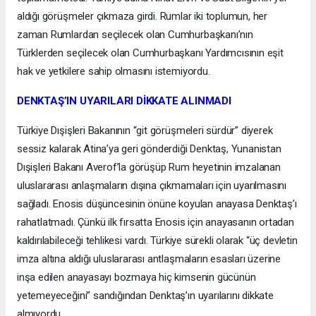
aldığı görüşmeler çıkmaza girdi. Rumlar iki toplumun, her
zaman Rumlardan seçilecek olan Cumhurbaşkanı’nın
Türklerden seçilecek olan Cumhurbaşkanı Yardımcısının eşit
hak ve yetkilere sahip olmasını istemiyordu.
DENKTAŞ’IN UYARILARI DİKKATE ALINMADI
Türkiye Dışişleri Bakanının “git görüşmeleri sürdür” diyerek
sessiz kalarak Atina’ya geri gönderdiği Denktaş, Yunanistan
Dışişleri Bakanı Averof’la görüşüp Rum heyetinin imzalanan
uluslararası anlaşmaların dışına çıkmamaları için uyarılmasını
sağladı. Enosis düşüncesinin önüne koyulan anayasa Denktaş’ı
rahatlatmadı. Çünkü ilk fırsatta Enosis için anayasanın ortadan
kaldırılabileceği tehlikesi vardı. Türkiye sürekli olarak “üç devletin
imza altına aldığı uluslararası antlaşmaların esasları üzerine
inşa edilen anayasayı bozmaya hiç kimsenin gücünün
yetemeyeceğini” sandığından Denktaş’ın uyarılarını dikkate
almıyordu.