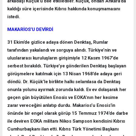
arkadaşı Küçük’ü bile etkilediler. Küçük, ondan Ankara’da
kaldığı süre içerisinde Kıbrıs hakkında konuşmamasını
istedi.
MAKARİOS’U DEVİRDİ
31 Ekim’de gizlice adaya dönen Denktaş, Rumlar
tarafından yakalandı ve sorguya alındı. Türkiye’nin ve
uluslararası kuruluşların girişimiyle 12 Kasım 1967’de
serbest bırakıldı. Türkiye’ye gönderilen Denktaş başlayan
görüşmelere katılmak için 13 Nisan 1968’de adaya geri
döndü. Dr. Küçük’le birlikte halkı selamlasa da Denktaş
onunla yolunu ayırmak zorunda kaldı. Ev ev dolaşarak her
geçen gün büyütülen Enosis ve EOKA’nın her kesime
zarar vereceğini anlatıp durdu. Makarios’u Enosis’in
önünde bir engel olarak görüp 15 Temmuz 1974’de darbe
ile deviren EOKA militanı Nikos Sampson kendisini Kıbrıs
Cumhurbaşkanı ilan etti. Kıbrıs Türk Yönetimi Başkanı