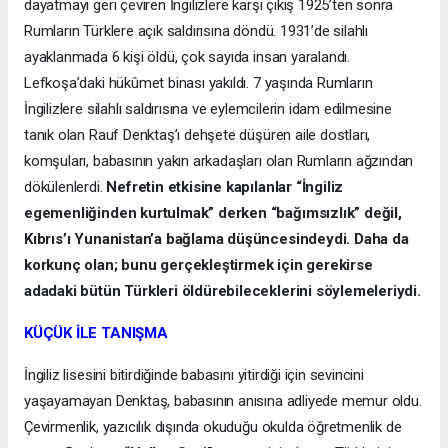
dayatmayı geri çeviren İngilizlere karşı çıkış 1925’ten sonra
Rumların Türklere açık saldırısına döndü. 1931’de silahlı
ayaklanmada 6 kişi öldü, çok sayıda insan yaralandı.
Lefkoşa’daki hükûmet binası yakıldı. 7 yaşında Rumların
İngilizlere silahlı saldırısına ve eylemcilerin idam edilmesine
tanık olan Rauf Denktaş’ı dehşete düşüren aile dostları,
komşuları, babasının yakın arkadaşları olan Rumların ağzından
dökülenlerdi.
Nefretin etkisine kapılanlar “İngiliz
egemenliğinden kurtulmak” derken “bağımsızlık” değil,
Kıbrıs’ı Yunanistan’a bağlama düşüncesindeydi. Daha da
korkunç olan; bunu gerçekleştirmek için gerekirse
adadaki bütün Türkleri öldürebileceklerini söylemeleriydi.
KÜÇÜK İLE TANIŞMA
İngiliz lisesini bitirdiğinde babasını yitirdiği için sevincini
yaşayamayan Denktaş, babasının anısına adliyede memur oldu.
Çevirmenlik, yazıcılık dışında okuduğu okulda öğretmenlik de