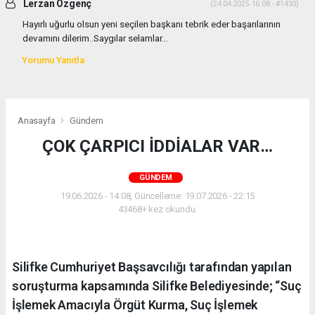
Lerzan Özgenç
(24.04.2025 16:08 - #1430)
Hayırlı uğurlu olsun yeni seçilen başkanı tebrik eder başarılarının
devamını dilerim..Saygılar selamlar...
Yorumu Yanıtla
Anasayfa
Gündem
ÇOK ÇARPICI İDDİALAR VAR…
GÜNDEM
19.06.2026 - 14:08, Güncelleme: 19.07.2026 - 22:15
43468+ kez okundu.
Silifke Cumhuriyet Başsavcılığı tarafından yapılan
soruşturma kapsamında Silifke Belediyesinde; “Suç
İşlemek Amacıyla Örgüt Kurma, Suç İşlemek