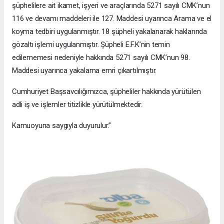
şüphelilere ait ikamet, işyeri ve araçlarında 5271 sayılı CMK’nun
116 ve devamı maddeleri ile 127. Maddesi uyarınca Arama ve el
koyma tedbiri uygulanmıştır. 18 şüpheli yakalanarak haklarında
gözaltı işlemi uygulanmıştır. Şüpheli E.F.K’nin temin
edilememesi nedeniyle hakkında 5271 sayılı CMK’nun 98.
Maddesi uyarınca yakalama emri çıkartılmıştır.
Cumhuriyet Başsavcılığımızca, şüpheliler hakkında yürütülen
adli iş ve işlemler titizlikle yürütülmektedir.
Kamuoyuna saygıyla duyurulur.”