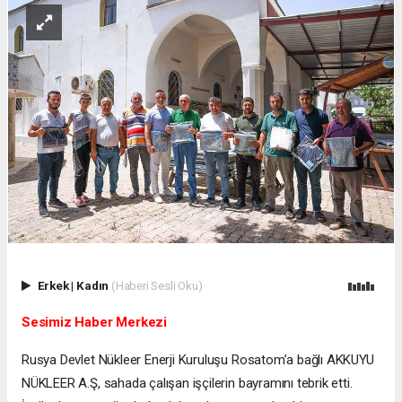
Erkek
|
Kadın
(Haberi Sesli Oku)
Sesimiz Haber Merkezi
Rusya Devlet Nükleer Enerji Kuruluşu Rosatom’a bağlı AKKUYU
NÜKLEER A.Ş, sahada çalışan işçilerin bayramını tebrik etti.