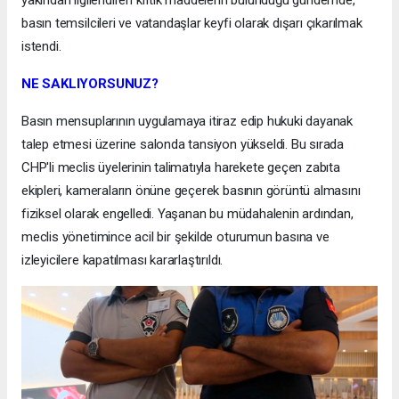
yakından ilgilendiren kritik maddelerin bulunduğu gündemde,
basın temsilcileri ve vatandaşlar keyfi olarak dışarı çıkarılmak
istendi.
NE SAKLIYORSUNUZ?
Basın mensuplarının uygulamaya itiraz edip hukuki dayanak
talep etmesi üzerine salonda tansiyon yükseldi. Bu sırada
CHP'li meclis üyelerinin talimatıyla harekete geçen zabıta
ekipleri, kameraların önüne geçerek basının görüntü almasını
fiziksel olarak engelledi. Yaşanan bu müdahalenin ardından,
meclis yönetimince acil bir şekilde oturumun basına ve
izleyicilere kapatılması kararlaştırıldı.