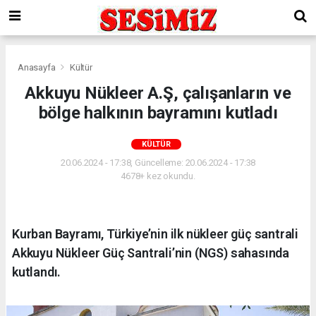
Anasayfa
Kültür
Akkuyu Nükleer A.Ş, çalışanların ve
bölge halkının bayramını kutladı
KÜLTÜR
20.06.2024 - 17:38, Güncelleme: 20.06.2024 - 17:38
4678+ kez okundu.
Kurban Bayramı, Türkiye’nin ilk nükleer güç santrali
Akkuyu Nükleer Güç Santrali’nin (NGS) sahasında
kutlandı.