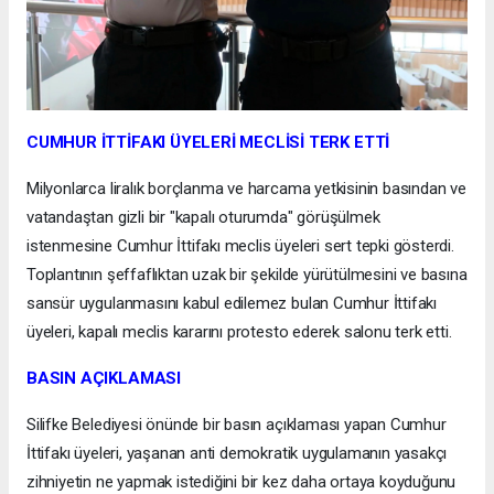
CUMHUR İTTİFAKI ÜYELERİ MECLİSİ TERK ETTİ
Milyonlarca liralık borçlanma ve harcama yetkisinin basından ve
vatandaştan gizli bir "kapalı oturumda" görüşülmek
istenmesine Cumhur İttifakı meclis üyeleri sert tepki gösterdi.
Toplantının şeffaflıktan uzak bir şekilde yürütülmesini ve basına
sansür uygulanmasını kabul edilemez bulan Cumhur İttifakı
üyeleri, kapalı meclis kararını protesto ederek salonu terk etti.
BASIN AÇIKLAMASI
Silifke Belediyesi önünde bir basın açıklaması yapan Cumhur
İttifakı üyeleri, yaşanan anti demokratik uygulamanın yasakçı
zihniyetin ne yapmak istediğini bir kez daha ortaya koyduğunu