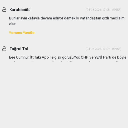
Karaböcülü
(04.08.2026 12:05 - #1957)
Bunlar aynı kafayla devam ediyor demek ki vatandaştan gizli meclis mi
olur
Yorumu Yanıtla
Tuğrul Tol
(04.08.2026 12:09 - #1958)
Eee Cumhur İttifakı Apo ile gizli görüşüYor. CHP ve YENİ Parti de böyle
gizli görüşmeler yapıyor TÜM GİZLİ İŞLERE KARŞIYIM VATANDAŞIN
HABER ALMASI ve BASIN ENGELENEMEZ
Yorumu Yanıtla
haber paketi
haber scripti
haber yazılımı
Tüm hakları saklı tutulmaktadır.Copyright 2026©
Haber Yazılımı:
Web Aksiyon ®