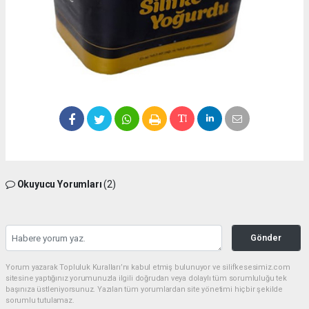
Okuyucu Yorumları
(2)
Gönder
Yorum yazarak Topluluk Kuralları’nı kabul etmiş bulunuyor ve silifkesesimiz.com
sitesine yaptığınız yorumunuzla ilgili doğrudan veya dolaylı tüm sorumluluğu tek
başınıza üstleniyorsunuz. Yazılan tüm yorumlardan site yönetimi hiçbir şekilde
sorumlu tutulamaz.