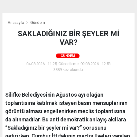
Anasayfa
Gündem
SAKLADIĞINIZ BİR ŞEYLER Mİ
VAR?
GÜNDEM
04.08.2026 - 11:25, Güncelleme: 09.08.2026 - 12:53
3889 kez okundu.
Silifke Belediyesinin Ağustos ayı olağan
toplantısına katılmak isteyen basın mensuplarının
görüntü alması engellenirken meclis toplantısına
da alınmadılar. Bu anti demokratik anlayış akıllara
“Sakladığınız bir şeyler mi var?” sorusunu
getirirken, Cumhur İttifakının meclis üyeleri yapılan