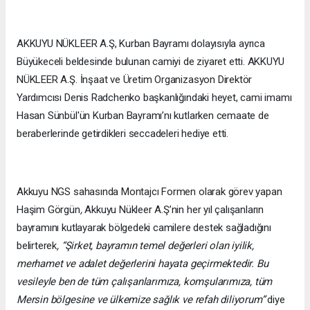
AKKUYU NÜKLEER A.Ş, Kurban Bayramı dolayısıyla ayrıca
Büyükeceli beldesinde bulunan camiyi de ziyaret etti. AKKUYU
NÜKLEER A.Ş. İnşaat ve Üretim Organizasyon Direktör
Yardımcısı Denis Radchenko başkanlığındaki heyet, cami imamı
Hasan Sünbül'ün Kurban Bayramı’nı kutlarken cemaate de
beraberlerinde getirdikleri seccadeleri hediye etti.
Akkuyu NGS sahasında Montajcı Formen olarak görev yapan
Haşim Görgün
,
Akkuyu Nükleer A.Ş’nin her yıl çalışanların
bayramını kutlayarak bölgedeki camilere destek sağladığını
belirterek
, “Şirket, bayramın temel değerleri olan iyilik,
merhamet ve adalet değerlerini hayata geçirmektedir. Bu
vesileyle ben de tüm çalışanlarımıza, komşularımıza, tüm
Mersin bölgesine ve ülkemize sağlık ve refah diliyorum”
diye