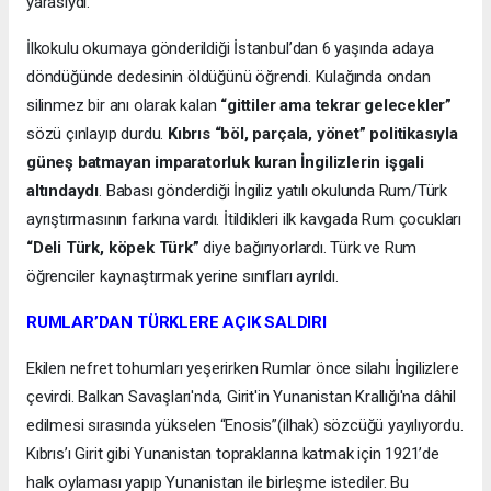
yarasıydı.
İlkokulu okumaya gönderildiği İstanbul’dan 6 yaşında adaya
döndüğünde dedesinin öldüğünü öğrendi. Kulağında ondan
silinmez bir anı olarak kalan
“gittiler ama tekrar gelecekler”
sözü çınlayıp durdu.
Kıbrıs “böl, parçala, yönet” politikasıyla
güneş batmayan imparatorluk kuran İngilizlerin işgali
altındaydı
. Babası gönderdiği İngiliz yatılı okulunda Rum/Türk
ayrıştırmasının farkına vardı. İtildikleri ilk kavgada Rum çocukları
“Deli Türk, köpek Türk”
diye bağırıyorlardı. Türk ve Rum
öğrenciler kaynaştırmak yerine sınıfları ayrıldı.
RUMLAR’DAN TÜRKLERE AÇIK SALDIRI
Ekilen nefret tohumları yeşerirken Rumlar önce silahı İngilizlere
çevirdi. Balkan Savaşları'nda, Girit'in Yunanistan Krallığı'na dâhil
edilmesi sırasında yükselen “Enosis”(ilhak) sözcüğü yayılıyordu.
Kıbrıs’ı Girit gibi Yunanistan topraklarına katmak için 1921’de
halk oylaması yapıp Yunanistan ile birleşme istediler. Bu