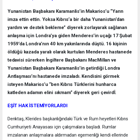
Yunanistan Başbakanı Karamanlis’in Makarios’u “Yarın
imza ettin ettin. Yoksa Kıbrıs’a bir daha Yunanistan’dan
yardım ve destek bekleme” diyerek zorlayarak sağlanan
anlaşma için Londra’ya giden Menderes’in uçağı 17 Şubat
1959’da Londra’nın 40 km yakınlarında düştü. 16 kişinin
öldüğü kazada yaralı olarak kurtulan Menderes hastanede
tedavisi sürerken İngiltere Başbakanı MacMillan ve
Yunanistan Başbakanı Karamanlis’in getirdiği Londra
Antlaşması’nı hastanede imzaladı. Kendisini görmek
isteyen Makarios’u “ben Kıbrıs Türklerini hunharca
katleden adamın elini sıkmam” diyerek geri çevirdİ.
EŞİT HAK İSTEMİYORLARDI
Denktaş, Klerides başkanlığındaki Türk ve Rum heyetleri Kıbrıs
Cumhuriyeti Anayasası için çalışmalara başladı. Rumlar
imzalanan anlaşmalara aldırmadan egemenliği kendi ellerinde