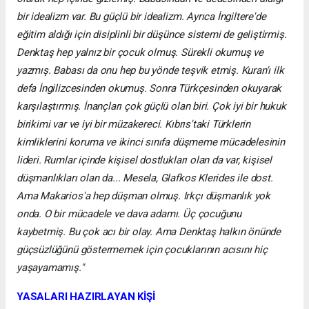
bir idealizm var. Bu güçlü bir idealizm. Ayrıca İngiltere'de
eğitim aldığı için disiplinli bir düşünce sistemi de geliştirmiş.
Denktaş hep yalnız bir çocuk olmuş. Sürekli okumuş ve
yazmış. Babası da onu hep bu yönde teşvik etmiş. Kuran'ı ilk
defa İngilizcesinden okumuş. Sonra Türkçesinden okuyarak
karşılaştırmış. İnançları çok güçlü olan biri. Çok iyi bir hukuk
birikimi var ve iyi bir müzakereci. Kıbrıs'taki Türklerin
kimliklerini koruma ve ikinci sınıfa düşmeme mücadelesinin
lideri. Rumlar içinde kişisel dostlukları olan da var, kişisel
düşmanlıkları olan da... Mesela, Glafkos Klerides ile dost.
Ama Makarios'a hep düşman olmuş. Irkçı düşmanlık yok
onda. O bir mücadele ve dava adamı. Üç çocuğunu
kaybetmiş. Bu çok acı bir olay. Ama Denktaş halkın önünde
güçsüzlüğünü göstermemek için çocuklarının acısını hiç
yaşayamamış."
YASALARI HAZIRLAYAN KİŞİ