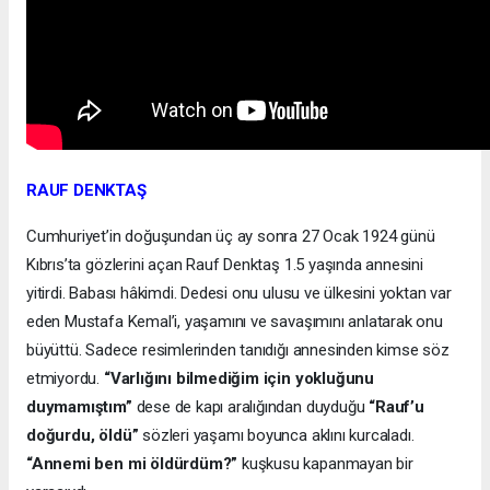
RAUF DENKTAŞ
Cumhuriyet’in doğuşundan üç ay sonra 27 Ocak 1924 günü
Kıbrıs’ta gözlerini açan Rauf Denktaş 1.5 yaşında annesini
yitirdi. Babası hâkimdi. Dedesi onu ulusu ve ülkesini yoktan var
eden Mustafa Kemal’i, yaşamını ve savaşımını anlatarak onu
büyüttü. Sadece resimlerinden tanıdığı annesinden kimse söz
etmiyordu.
“Varlığını bilmediğim için yokluğunu
duymamıştım”
dese de kapı aralığından duyduğu
“Rauf’u
doğurdu, öldü”
sözleri yaşamı boyunca aklını kurcaladı.
“Annemi ben mi öldürdüm?”
kuşkusu kapanmayan bir