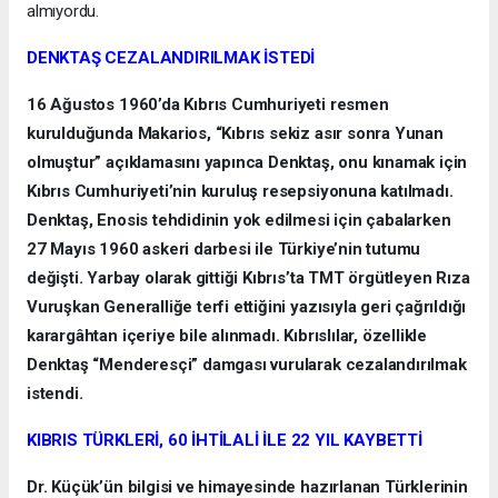
almıyordu.
DENKTAŞ CEZALANDIRILMAK İSTEDİ
16 Ağustos 1960’da Kıbrıs Cumhuriyeti resmen
kurulduğunda Makarios, “Kıbrıs sekiz asır sonra Yunan
olmuştur” açıklamasını yapınca Denktaş, onu kınamak için
Kıbrıs Cumhuriyeti’nin kuruluş resepsiyonuna katılmadı.
Denktaş, Enosis tehdidinin yok edilmesi için çabalarken
27 Mayıs 1960 askeri darbesi ile Türkiye’nin tutumu
değişti. Yarbay olarak gittiği Kıbrıs’ta TMT örgütleyen Rıza
Vuruşkan Generalliğe terfi ettiğini yazısıyla geri çağrıldığı
karargâhtan içeriye bile alınmadı. Kıbrıslılar, özellikle
Denktaş “Menderesçi” damgası vurularak cezalandırılmak
istendi.
KIBRIS TÜRKLERİ, 60 İHTİLALİ İLE 22 YIL KAYBETTİ
Dr. Küçük’ün bilgisi ve himayesinde hazırlanan Türklerinin