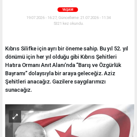
YAŞAM
19.07.2026 - 16:27, Güncelleme: 21.07.2026 - 11:34
5321 kez okundu.
Kıbrıs Silifke için ayrı bir öneme sahip. Bu yıl 52. yıl
dönümü için her yıl olduğu gibi Kıbrıs Şehitleri
Hatıra Ormanı Anıt Alanı’nda “Barış ve Özgürlük
Bayramı” dolaysıyla bir araya geleceğiz. Aziz
Şehitleri anacağız. Gazilere saygılarımızı
sunacağız.