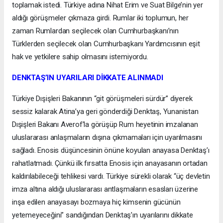
toplamak istedi. Türkiye adına Nihat Erim ve Suat Bilge’nin yer
aldığı görüşmeler çıkmaza girdi. Rumlar iki toplumun, her
zaman Rumlardan seçilecek olan Cumhurbaşkanı’nın
Türklerden seçilecek olan Cumhurbaşkanı Yardımcısının eşit
hak ve yetkilere sahip olmasını istemiyordu.
DENKTAŞ’IN UYARILARI DİKKATE ALINMADI
Türkiye Dışişleri Bakanının “git görüşmeleri sürdür” diyerek
sessiz kalarak Atina’ya geri gönderdiği Denktaş, Yunanistan
Dışişleri Bakanı Averof’la görüşüp Rum heyetinin imzalanan
uluslararası anlaşmaların dışına çıkmamaları için uyarılmasını
sağladı. Enosis düşüncesinin önüne koyulan anayasa Denktaş’ı
rahatlatmadı. Çünkü ilk fırsatta Enosis için anayasanın ortadan
kaldırılabileceği tehlikesi vardı. Türkiye sürekli olarak “üç devletin
imza altına aldığı uluslararası antlaşmaların esasları üzerine
inşa edilen anayasayı bozmaya hiç kimsenin gücünün
yetemeyeceğini” sandığından Denktaş’ın uyarılarını dikkate