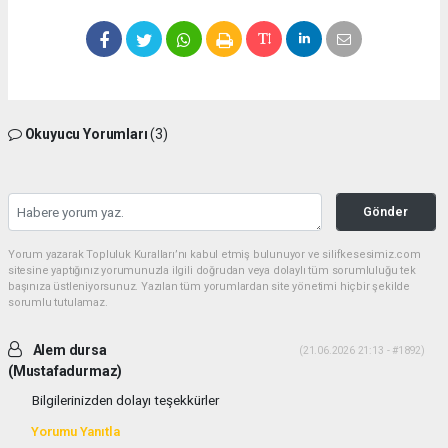
Okuyucu Yorumları
(3)
Gönder
Yorum yazarak Topluluk Kuralları’nı kabul etmiş bulunuyor ve silifkesesimiz.com
sitesine yaptığınız yorumunuzla ilgili doğrudan veya dolaylı tüm sorumluluğu tek
başınıza üstleniyorsunuz. Yazılan tüm yorumlardan site yönetimi hiçbir şekilde
sorumlu tutulamaz.
Alem dursa
(21.06.2026 21:13 - #1892)
(Mustafadurmaz)
Bilgilerinizden dolayı teşekkürler
Yorumu Yanıtla