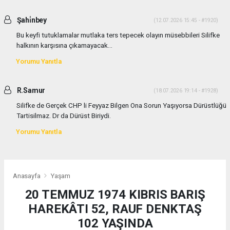
Şahi̇nbey
(12.07.2026 15:45 - #1920)
Bu keyfi tutuklamalar mutlaka ters tepecek olayın müsebbileri Silifke
halkının karşısına çıkamayacak...
Yorumu Yanıtla
R.Samur
(18.07.2026 19:14 - #1928)
Silifke de Gerçek CHP li Feyyaz Bilgen Ona Sorun Yaşıyorsa Dürüstlüğü
Tartisilmaz. Dr da Dürüst Biriydi.
Yorumu Yanıtla
Anasayfa
Yaşam
20 TEMMUZ 1974 KIBRIS BARIŞ
HAREKÂTI 52, RAUF DENKTAŞ
102 YAŞINDA