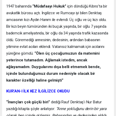
1947 baharında
“Müdafaayı Hukuk”
için döndüğü Kıbrıs’ta bir
avukatlık bürosu açtı. İngilizce ve Rumcayı iyi bilen Denktaş
amcasının kızı Aydın Hanım ile evlendi. Üç oğlu ve üç kızı oldu.
Bir kızı beyin tümöründen iki buçuk yaşında, bir oğlu 7 yaşında
bademcik ameliyatında, bir oğlu da 34 yaşında trafik kazasında
öldü. Göremediği annesinin, dedesinin, ardından babasının
yitimine evlat acıları eklendi. Vatansız kalmamak için acılarını
yüreğine gömdü:
“Ölen üç çocuğumuzun da matemini
yeterince tutamadım. Ağlamak istedim, ancak
ağlayamadım. Duygularımı dışa belli etmemek bende,
içinde bulunduğumuz durum nedeniyle olacak bir
karakter özelliği haline gelmişti”
KUR’AN-I İLK KEZ İLGİLİZCE OKUDU
“İnançları çok güçlü biri”
dediği Rauf Denktaş’ı Nur Batur
yazdığı kitapta şöyle anlatıyor:
“Anne yokluğunu derin bir yara
olarak hep içinde gizlemiş. Babasından ve dedesinden aldığı