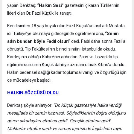
yapan Denktaş;
“Halkın Sesi”
gazetesini çıkaran Türklerinin
lideri olan Dr. Fazıl Küçük ile tanıştı.
Kendisinden 18 yaş büyük olan Fazıl Küçük’ün asıl adı Mustafa
idi. Türkiye’ye okumaya gideceğinde öğretmeni ona,
“Senin
adın bundan böyle Fadıl olsun”
dedi. Fadıl daha sonra Fazıl‘a
dönüştü. Tıp Fakültesi’nin birinci sınıfını İstanbul’da okudu.
Kardeşinin olduğu Kahire’nin ardından Paris ve Lozan’da tıp
eğitimini sürdüren Küçük dâhiliye uzmanı olarak Kıbrıs’a döndü.
Halkın bedensel sağlığı kadar toplumsal varlığı ve özgürlüğü için
de mücadeleye başladı.
HALKIN SÖZCÜSÜ OLDU
Denktaş şöyle anlatıyor:
“Dr. Küçük gazetesiyle halka verdiği
mesajlarla bir zemin hazırladı. Söylediklerinin doğru olduğunu
gören arkadaşları etrafına geldi. Gençlik etrafına geldi.
Muhtarlar etrafını sardı ve zaman içerisinde İngilizlerin tayin