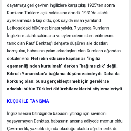
dayatmayı geri çeviren İngilizlere karşı çıkış 1925’ten sonra
Rumların Türklere açık saldırısına döndü. 1931’de silahlı
ayaklanmada 6 kişi öldü, çok sayıda insan yaralandı.
Lefkoşa’daki hükûmet binası yakıldı. 7 yaşında Rumların
İngilizlere silahlı saldırısına ve eylemcilerin idam edilmesine
tanık olan Rauf Denktaş’ı dehşete düşüren aile dostları,
komşuları, babasının yakın arkadaşları olan Rumların ağzından
dökülenlerdi.
Nefretin etkisine kapılanlar “İngiliz
egemenliğinden kurtulmak” derken “bağımsızlık” değil,
Kıbrıs’ı Yunanistan’a bağlama düşüncesindeydi. Daha da
korkunç olan; bunu gerçekleştirmek için gerekirse
adadaki bütün Türkleri öldürebileceklerini söylemeleriydi.
KÜÇÜK İLE TANIŞMA
İngiliz lisesini bitirdiğinde babasını yitirdiği için sevincini
yaşayamayan Denktaş, babasının anısına adliyede memur oldu.
Çevirmenlik, yazıcılık dışında okuduğu okulda öğretmenlik de