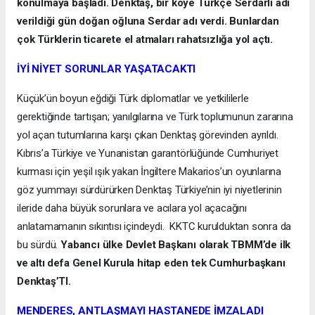
konulmaya başladı. Denktaş, bir köye Türkçe Serdarlı adı
verildiği gün doğan oğluna Serdar adı verdi. Bunlardan
çok Türklerin ticarete el atmaları rahatsızlığa yol açtı.
İYİ NİYET SORUNLAR YAŞATACAKTI
Küçük’ün boyun eğdiği Türk diplomatlar ve yetkililerle
gerektiğinde tartışan; yanılgılarına ve Türk toplumunun zararına
yol açan tutumlarına karşı çıkan Denktaş görevinden ayrıldı.
Kıbrıs’a Türkiye ve Yunanistan garantörlüğünde Cumhuriyet
kurması için yeşil ışık yakan İngiltere Makarios’un oyunlarına
göz yummayı sürdürürken Denktaş Türkiye’nin iyi niyetlerinin
ileride daha büyük sorunlara ve acılara yol açacağını
anlatamamanın sıkıntısı içindeydi. KKTC kurulduktan sonra da
bu sürdü.
Yabancı ülke Devlet Başkanı olarak TBMM’de ilk
ve altı defa Genel Kurula hitap eden tek Cumhurbaşkanı
Denktaş’TI.
MENDERES, ANTLAŞMAYI HASTANEDE İMZALADI