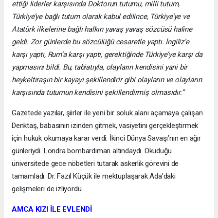
ettiği liderler karşısında Doktorun tutumu, milli tutum,
Türkiye’ye bağlı tutum olarak kabul edilince, Türkiye’ye ve
Atatürk ilkelerine bağlı halkın yavaş yavaş sözcüsü haline
geldi. Zor günlerde bu sözcülüğü cesaretle yaptı. İngiliz’e
karşı yaptı, Rum’a karşı yaptı, gerektiğinde Türkiye’ye karşı da
yapmasını bildi. Bu, tabiatıyla, olayların kendisini yani bir
heykeltıraşın bir kayayı şekillendirir gibi olayların ve olayların
karşısında tutumun kendisini şekillendirmiş olmasıdır.”
Gazetede yazılar, şiirler ile yeni bir soluk alanı açamaya çalışan
Denktaş, babasının izinden gitmek, vasiyetini gerçekleştirmek
için hukuk okumaya karar verdi. İkinci Dünya Savaşı’nın en ağır
günleriydi. Londra bombardıman altındaydı. Okuduğu
üniversitede gece nöbetleri tutarak askerlik görevini de
tamamladı. Dr. Fazıl Küçük ile mektuplaşarak Ada’daki
gelişmeleri de izliyordu.
AMCA KIZI İLE EVLENDİ