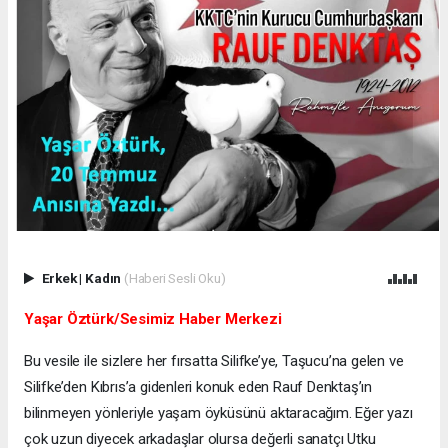
Erkek
|
Kadın
(Haberi Sesli Oku)
Yaşar Öztürk/Sesimiz Haber Merkezi
Bu vesile ile sizlere her fırsatta Silifke’ye, Taşucu’na gelen ve
Silifke’den Kıbrıs’a gidenleri konuk eden Rauf Denktaş’ın
bilinmeyen yönleriyle yaşam öyküsünü aktaracağım. Eğer yazı
çok uzun diyecek arkadaşlar olursa değerli sanatçı Utku