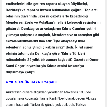
endişelerini dile getiren raporu okuyan Büyükelçi,
Denktaş’ı ve raporda imzası bulunanları çağırdı. Toplantı
odasının duvarında üzerini gazetelerle kapattırdığı
Menderes, Zorlu ve Polatkan’ın elleri kelepçeli resimlerini
gösterdi. Denktaş ve arkadaşlarını Kıbrıs Cumhuriyeti’ni
yıkmaya çalışmakla suçladı, Menderes ve arkadaşları gibi
cezalandırılmalarını ima etti: “İşte anayasayı ihlal
edenlerin sonu. Şimdi çıkabilirsiniz” dedi. İki yıl süren
elçinin tutumuyla Denktaş’a göre “Kıbrıs Türkleri
mücadelede 22 yıllık bir zaman kaybetti.” Gazeteci Ömer
Sami Coşar’ın yazılarıyla Kıbrıs sesini Ankara’ya
duyurmaya çalıştı
.
4 YIL SÜRGÜN HAYATI YAŞADI
Ankara’nın duyarsızlığından yararlanan Makarios 1963’de
uygulamaya koyacağı Tarihe Kanlı Noel olarak geçen Akritas
planını hazırladı. Türkler iki günde yok edilecek, Türkiye