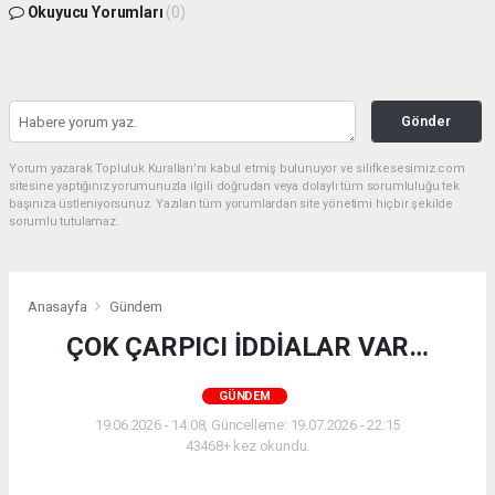
Okuyucu Yorumları
(0)
Gönder
Yorum yazarak Topluluk Kuralları’nı kabul etmiş bulunuyor ve silifkesesimiz.com
sitesine yaptığınız yorumunuzla ilgili doğrudan veya dolaylı tüm sorumluluğu tek
başınıza üstleniyorsunuz. Yazılan tüm yorumlardan site yönetimi hiçbir şekilde
sorumlu tutulamaz.
Anasayfa
Gündem
ÇOK ÇARPICI İDDİALAR VAR…
GÜNDEM
19.06.2026 - 14:08, Güncelleme: 19.07.2026 - 22:15
43468+ kez okundu.