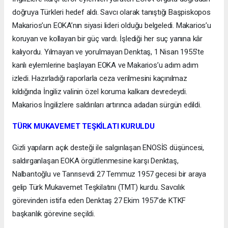
doğruya Türkleri hedef aldı. Savcı olarak tanıştığı Başpiskopos
Makarios’un EOKA’nın siyasi lideri olduğu belgeledi. Makarios’u
koruyan ve kollayan bir güç vardı. İşlediği her suç yanına kâr
kalıyordu. Yılmayan ve yorulmayan Denktaş, 1 Nisan 1955’te
kanlı eylemlerine başlayan EOKA ve Makarios’u adım adım
izledi. Hazırladığı raporlarla ceza verilmesini kaçınılmaz
kıldığında İngiliz valinin özel koruma kalkanı devredeydi.
Makarios İngilizlere saldırıları artırınca adadan sürgün edildi.
TÜRK MUKAVEMET TEŞKİLATI KURULDU
Gizli yapıların açık desteği ile salgınlaşan ENOSİS düşüncesi,
saldırganlaşan EOKA örgütlenmesine karşı Denktaş,
Nalbantoğlu ve Tanrısevdi 27 Temmuz 1957 gecesi bir araya
gelip Türk Mukavemet Teşkilatını (TMT) kurdu. Savcılık
görevinden istifa eden Denktaş 27 Ekim 1957’de KTKF
başkanlık görevine seçildi.