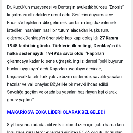
Dr. Küçük’ün muayenesi ve Dentaş’ın avukatlık bürosu “Enosis”
kuşatması altındakilere umut oldu. Seslerini duyurmak ve
Enosis’e tepkilerini dile getirmek için bir miting düzenlemek
istediler. İnsanların nasıl bir tutum alacakları kuşkusunu
gidermek Denktaş’ın önerisiyle kapı kapı dolaşıldı.
27 Kasım
1948 tarihi bir gündü. Türklerin ilk mitingi, Denktaş’ın ilk
halka seslenişiydi. 1949’da savcı oldu:
“Raporları
çıkarıncaya kadar iki sene uğraştık. İngiliz idaresi “peki buyurun
bunları uygulayın” dedi. Raporları uygulayın denince,
başsavcılıkta tek Türk yok ve bizim sistemde, savcılık yasaları
hazırlar ve vali onaylar. Böylelikle bir mevkii ihdas edildi.
Savcılığa geçtim ve orada bu yasaları hazırlayan kişi olarak
görev yaptım.”
MAKARİOS’A EOKA LİDERİ OLARAK BELGELEDİ
8 yıl boyunca adada adil ve kalıcı bir düzen için çaba harcarken
İngilizlere karşı terör eylemleri yürüten EOKA örgütü doğrudan