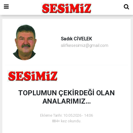
Sadık CİVELEK
silifkesesimiz@gmail.com
TOPLUMUN ÇEKİRDEĞİ OLAN
ANALARIMIZ…
Ekleme Tarihi: 10.05.2026 - 14:06
884+ kez okundu.