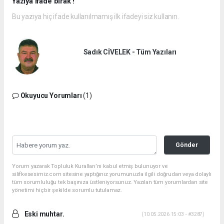
Yazıya ifade bırak !
Bu yazıya hiç ifade kullanılmamış ilk ifadeyi siz kullanın.
Sadık CİVELEK - Tüm Yazıları
Okuyucu Yorumları
(1)
Gönder
Yorum yazarak Topluluk Kuralları’nı kabul etmiş bulunuyor ve
silifkesesimiz.com sitesine yaptığınız yorumunuzla ilgili doğrudan veya dolaylı
tüm sorumluluğu tek başınıza üstleniyorsunuz. Yazılan tüm yorumlardan site
yönetimi hiçbir şekilde sorumlu tutulamaz.
Eski muhtar.
(10.05.2026 15:03 - #3287)