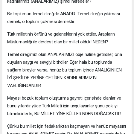
kadınlarımız (ANALARIMIZ) şimdi neredeler?
Bir toplumun temel direğidir ANADIR. Temel direğin yıkılması
demek, o toplum çökmesi demektir.
Türk milletinin örfünü ve geleneklerini yok ettiler, Arapların
Müslümanlığı ile derdest olan bir millet olduk! NEDEN?
Temel direğimiz olan ANALARIMIZI obje haline getirdiler, ona
duyulan saygı ve sevgiyi bitirdiler. Eğer hala bu toplumda
sağlam bireyler varsa, henüz bu toplum içinde ANALIĞINI EN
İYİ ŞEKİLDE YERİNE GETİREN KADINLARIMIZIN
VARLIĞINDANDIR.
Mayası bozuk toplum oluşturma gayreti içerisinde olanlar ve
bunu yıllardır yüce Türk Milleti için uygulayanlar şunu çok iyi
bilmelidirler ki, BU MİLLET YİNE KÜLLERİNDEN DOĞACAKTIR.
Çünkü bu millet için fedakarlıktan kaçmayan ve henüz mayasını
bozmayan ANALARIMIZ vardır. Bu ANALARIMIZ sayesinde bu