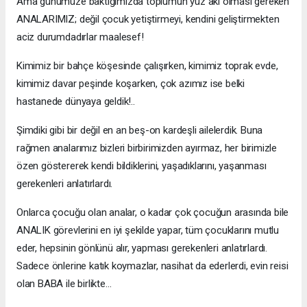
Ama günümüze baktığımızda toplumun yüz akı olması gereken
ANALARIMIZ; değil çocuk yetiştirmeyi, kendini geliştirmekten
aciz durumdadırlar maalesef!
Kimimiz bir bahçe köşesinde çalışırken, kimimiz toprak evde,
kimimiz davar peşinde koşarken, çok azımız ise belki
hastanede dünyaya geldik!..
Şimdiki gibi bir değil en an beş-on kardeşli ailelerdik. Buna
rağmen analarımız bizleri birbirimizden ayırmaz, her birimizle
özen göstererek kendi bildiklerini, yaşadıklarını, yaşanması
gerekenleri anlatırlardı.
Onlarca çocuğu olan analar, o kadar çok çocuğun arasında bile
ANALIK görevlerini en iyi şekilde yapar, tüm çocuklarını mutlu
eder, hepsinin gönlünü alır, yapması gerekenleri anlatırlardı.
Sadece önlerine katık koymazlar, nasihat da ederlerdi, evin reisi
olan BABA ile birlikte…