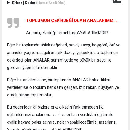
Erkek
|
Kadın
(Haberi Sesli Oku)
TOPLUMUN ÇEKİRDEĞİ OLAN ANALARIMIZ…
Ailenin çekirdeği, temel taşı ANALARIMIZDIR…
Eğer bir toplumda ahlak değerleri, sevgi, saygı, hoşgörü, örf ve
ananeler yaşıyorsa, gelişmişlik düzeyi yüksek ise o toplumun
çekirdeği olan ANALAR samimiyetle ve büyük bir sevgi ile
görevini yapmışlar demektir.
Diğer bir anlatımla ise, bir toplumda ANALAR hak ettikleri
yerdeler ise o toplum her daim gelişen, iz bırakan, büyüyen ve
örnek alınan toplum olur.
Bu nedenledir ki; bizlere erkek-kadın fark etmeden ilk
eğitimlerimizi analarımız verir ve onların verdikleri eğitim ile
evrilir, hayata bakış açımızı, neler yapabileceğimizi tasarlarız.
Yani ilk öğretmenlerimiz ANALARIMIZDIR.