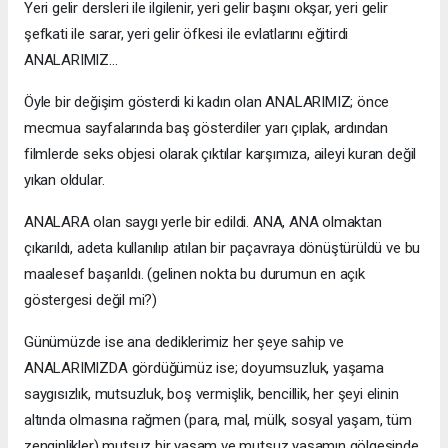
Yeri gelir dersleri ile ilgilenir, yeri gelir başını okşar, yeri gelir
şefkati ile sarar, yeri gelir öfkesi ile evlatlarını eğitirdi
ANALARIMIZ…
Öyle bir değişim gösterdi ki kadın olan ANALARIMIZ; önce
mecmua sayfalarında baş gösterdiler yarı çıplak, ardından
filmlerde seks objesi olarak çıktılar karşımıza, aileyi kuran değil
yıkan oldular.
ANALARA olan saygı yerle bir edildi. ANA, ANA olmaktan
çıkarıldı, adeta kullanılıp atılan bir paçavraya dönüştürüldü ve bu
maalesef başarıldı. (gelinen nokta bu durumun en açık
göstergesi değil mi?)
Günümüzde ise ana dediklerimiz her şeye sahip ve
ANALARIMIZDA gördüğümüz ise; doyumsuzluk, yaşama
saygısızlık, mutsuzluk, boş vermişlik, bencillik, her şeyi elinin
altında olmasına rağmen (para, mal, mülk, sosyal yaşam, tüm
zenginlikler) mutsuz bir yaşam ve mutsuz yaşamın gölgesinde