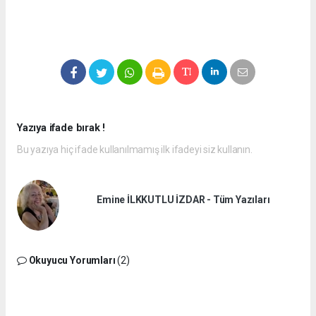
Yazıya ifade bırak !
Bu yazıya hiç ifade kullanılmamış ilk ifadeyi siz kullanın.
Emine İLKKUTLU İZDAR - Tüm Yazıları
Okuyucu Yorumları
(2)