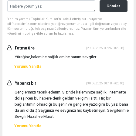
Gönder
Yorum yazarak Topluluk Kuralları’nı kabul etmiş bulunuyor ve
silifkesesimiz.com sitesine yaptığınız yorumunuzla ilgili doğrudan veya dolaylı
tüm sorumluluğu tek başınıza üstleniyorsunuz. Yazılan tüm yorumlardan site
yönetimi hiçbir şekilde sorumlu tutulamaz.
Fatma üre
(29.06.2025 06:26 - #2308)
Yüreğine,kalemine sağlık emine hanım.sevgiler..
Yorumu Yanıtla
Yabancı biri
(30.06.2025 01:18 - #2310)
Gençlerimizi tebrik ederim. Sizinde kaleminize sağlık. İnternette
dolaşırken bu habere denk geldim ve içimi ısıttı. Hiç bir
bağlantımın olmadığı bu şehir ve gençlere yazdığım bu yazı bana
da anı oldu :) Saygınızı ve sevginizi hiç kaybetmeyin. Sevgilerimle.
Sevgili Hazal ve Murat
Yorumu Yanıtla