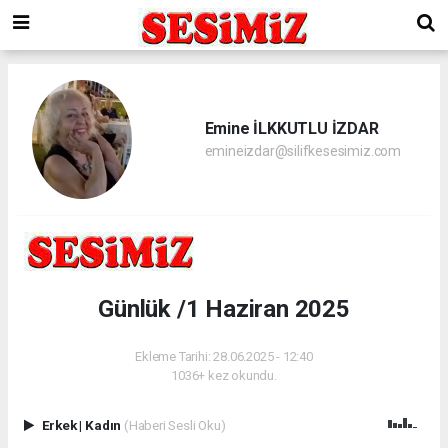
Emine İLKKUTLU İZDAR
emineizdar@silifkesesimiz.com
Günlük /1 Haziran 2025
Ekleme Tarihi: 28.06.2025 - 12:40
1036+ kez okundu.
Erkek
|
Kadın
(Haberi Sesli Oku)