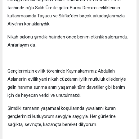
tarihinde oğlu Salih Üre ile gelini Burcu Demirci evliliklerinin
kutlanmasında Taşucu ve Silifke’den birçok arkadaşlarımızla
Aliye’nin konuklarıydık.
Nikah salonu şimdiki halinden önce benim etkinlik salonumdu.
Anılarlayım da..
Gençlerimizin evlilik töreninde Kaymakamımız Abdullah
Aslaner’in evlilik yani nikah cüzdanını iyilik mutluluk dilekleriyle
gelin hanıma sunma anını yaşamak tüm davetliler gibi benim
için de heyecan verici ve unutulmazdı.
Şimdiki zamanın yaşamsal koşullarında yuvalarını kuran
gençlerimizi kutluyorum sevgiyle saygıyla. Her günlerine
sağlıkta, sevinçte, kazançta bereket diliyorum.