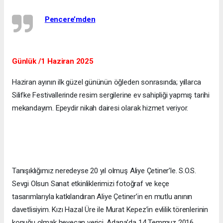
Pencere’mden
Günlük /1 Haziran 2025
Haziran ayının ilk güzel gününün öğleden sonrasında; yıllarca
Silifke Festivallerinde resim sergilerine ev sahipliği yapmış tarihi
mekandayım. Epeydir nikah dairesi olarak hizmet veriyor.
Tanışıklığımız neredeyse 20 yıl olmuş Aliye Çetiner’le. S.O.S.
Sevgi Olsun Sanat etkinliklerimizi fotoğraf ve keçe
tasarımlarıyla katkılandıran Aliye Çetiner’in en mutlu anının
davetlisiyim. Kızı Hazal Üre ile Murat Kepez’in evlilik törenlerinin
konuğu olmak heyecan verici. Adana’da 14 Temmuz 2016