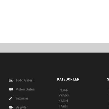
KATEGORİLER
S
Foto Galeri
Video Galeri
İNSAN
YEMEK
Yazarlar
KADIN
TARİH
Arşivler