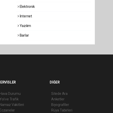
Elektronik
İnternet
Yazılım
Barlar
ERVİSLER
DİĞER
Hava Durumu
Sitede Ara
Yol ve Trafik
Anketler
Namaz Vakitleri
Biyografiler
Eczaneler
Rüya Tabirleri