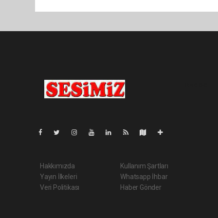
Pro-0.050
Hakkımızda
Kullanım Şartları
Yayın İlkeleri
Whatsapp İhbar
Veri Politikası
Haber Gönder