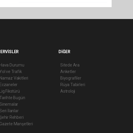
ERVİSLER
DİĞER
Hava Durumu
Sitede Ara
Yol ve Trafik
Anketler
Namaz Vakitleri
Biyografiler
Eczaneler
Rüya Tabirleri
Lig Fikstürü
Astroloji
Tarihte Bugün
Sinemalar
Seri İlanlar
Şehir Rehberi
Gazete Manşetleri