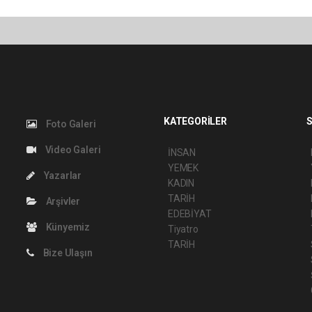
KATEGORİLER
S
Foto Galeri
Video Galeri
İNSAN
YEMEK
Yazarlar
KADIN
TARİH
Arşivler
EDEBİYAT
Künyemiz
Tiyatro
TARİH
Bize Ulaşın