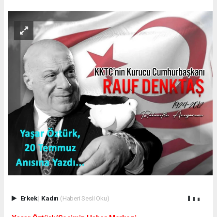
Erkek
|
Kadın
(Haberi Sesli Oku)