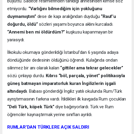
büyüttü. Sadece resimlerinden tanıdığı annesinden kimse söz
etmiyordu.
“Varlığını bilmediğim için yokluğunu
duymamıştım”
dese de kapı aralığından duyduğu
“Rauf’u
doğurdu, öldü”
sözleri yaşamı boyunca aklını kurcaladı.
“Annemi ben mi öldürdüm?”
kuşkusu kapanmayan bir
yarasıydı.
İlkokulu okumaya gönderildiği İstanbul’dan 6 yaşında adaya
döndüğünde dedesinin öldüğünü öğrendi. Kulağında ondan
silinmez bir anı olarak kalan
“gittiler ama tekrar gelecekler”
sözü çınlayıp durdu.
Kıbrıs “böl, parçala, yönet” politikasıyla
güneş batmayan imparatorluk kuran İngilizlerin işgali
altındaydı
. Babası gönderdiği İngiliz yatılı okulunda Rum/Türk
ayrıştırmasının farkına vardı. İtildikleri ilk kavgada Rum çocukları
“Deli Türk, köpek Türk”
diye bağırıyorlardı. Türk ve Rum
öğrenciler kaynaştırmak yerine sınıfları ayrıldı.
RUMLAR’DAN TÜRKLERE AÇIK SALDIRI