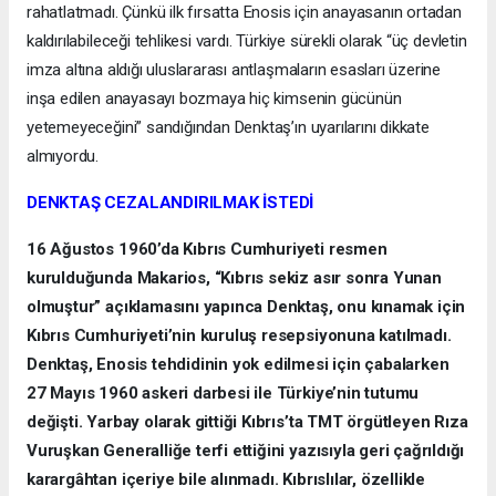
rahatlatmadı. Çünkü ilk fırsatta Enosis için anayasanın ortadan
kaldırılabileceği tehlikesi vardı. Türkiye sürekli olarak “üç devletin
imza altına aldığı uluslararası antlaşmaların esasları üzerine
inşa edilen anayasayı bozmaya hiç kimsenin gücünün
yetemeyeceğini” sandığından Denktaş’ın uyarılarını dikkate
almıyordu.
DENKTAŞ CEZALANDIRILMAK İSTEDİ
16 Ağustos 1960’da Kıbrıs Cumhuriyeti resmen
kurulduğunda Makarios, “Kıbrıs sekiz asır sonra Yunan
olmuştur” açıklamasını yapınca Denktaş, onu kınamak için
Kıbrıs Cumhuriyeti’nin kuruluş resepsiyonuna katılmadı.
Denktaş, Enosis tehdidinin yok edilmesi için çabalarken
27 Mayıs 1960 askeri darbesi ile Türkiye’nin tutumu
değişti. Yarbay olarak gittiği Kıbrıs’ta TMT örgütleyen Rıza
Vuruşkan Generalliğe terfi ettiğini yazısıyla geri çağrıldığı
karargâhtan içeriye bile alınmadı. Kıbrıslılar, özellikle