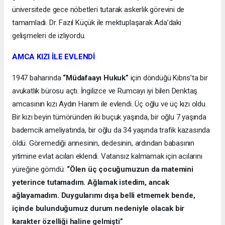
üniversitede gece nöbetleri tutarak askerlik görevini de
tamamladı. Dr. Fazıl Küçük ile mektuplaşarak Ada’daki
gelişmeleri de izliyordu.
AMCA KIZI İLE EVLENDİ
1947 baharında
“Müdafaayı Hukuk”
için döndüğü Kıbrıs’ta bir
avukatlık bürosu açtı. İngilizce ve Rumcayı iyi bilen Denktaş
amcasının kızı Aydın Hanım ile evlendi. Üç oğlu ve üç kızı oldu.
Bir kızı beyin tümöründen iki buçuk yaşında, bir oğlu 7 yaşında
bademcik ameliyatında, bir oğlu da 34 yaşında trafik kazasında
öldü. Göremediği annesinin, dedesinin, ardından babasının
yitimine evlat acıları eklendi. Vatansız kalmamak için acılarını
yüreğine gömdü:
“Ölen üç çocuğumuzun da matemini
yeterince tutamadım. Ağlamak istedim, ancak
ağlayamadım. Duygularımı dışa belli etmemek bende,
içinde bulunduğumuz durum nedeniyle olacak bir
karakter özelliği haline gelmişti”