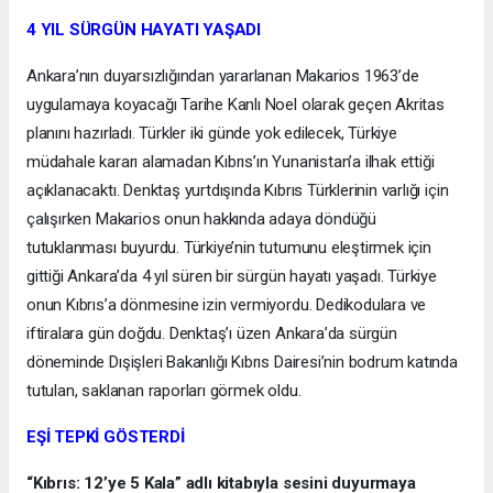
4 YIL SÜRGÜN HAYATI YAŞADI
Ankara’nın duyarsızlığından yararlanan Makarios 1963’de
uygulamaya koyacağı Tarihe Kanlı Noel olarak geçen Akritas
planını hazırladı. Türkler iki günde yok edilecek, Türkiye
müdahale kararı alamadan Kıbrıs’ın Yunanistan’a ilhak ettiği
açıklanacaktı. Denktaş yurtdışında Kıbrıs Türklerinin varlığı için
çalışırken Makarios onun hakkında adaya döndüğü
tutuklanması buyurdu. Türkiye’nin tutumunu eleştirmek için
gittiği Ankara’da 4 yıl süren bir sürgün hayatı yaşadı. Türkiye
onun Kıbrıs’a dönmesine izin vermiyordu. Dedikodulara ve
iftiralara gün doğdu. Denktaş’ı üzen Ankara’da sürgün
döneminde Dışişleri Bakanlığı Kıbrıs Dairesi’nin bodrum katında
tutulan, saklanan raporları görmek oldu.
EŞİ TEPKİ GÖSTERDİ
“Kıbrıs: 12’ye 5 Kala” adlı kitabıyla sesini duyurmaya