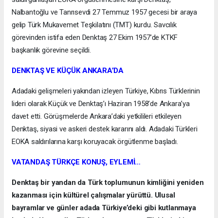
Nalbantoğlu ve Tanrısevdi 27 Temmuz 1957 gecesi bir araya
gelip Türk Mukavemet Teşkilatını (TMT) kurdu. Savcılık
görevinden istifa eden Denktaş 27 Ekim 1957’de KTKF
başkanlık görevine seçildi.
DENKTAŞ VE KÜÇÜK ANKARA’DA
Adadaki gelişmeleri yakından izleyen Türkiye, Kıbrıs Türklerinin
lideri olarak Küçük ve Denktaş’ı Haziran 1958’de Ankara’ya
davet etti. Görüşmelerde Ankara’daki yetkilileri etkileyen
Denktaş, siyasi ve askeri destek kararını aldı. Adadaki Türkleri
EOKA saldırılarına karşı koruyacak örgütlenme başladı.
VATANDAŞ TÜRKÇE KONUŞ, EYLEMİ…
Denktaş bir yandan da Türk toplumunun kimliğini yeniden
kazanması için kültürel çalışmalar yürüttü. Ulusal
bayramlar ve günler adada Türkiye’deki gibi kutlanmaya