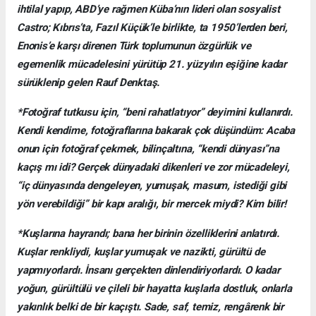
ihtilal yapıp, ABD’ye rağmen Küba’nın lideri olan sosyalist
Castro; Kıbrıs’ta, Fazıl Küçük’le birlikte, ta 1950’lerden beri,
Enonis’e karşı direnen Türk toplumunun özgürlük ve
egemenlik mücadelesini yürütüp 21. yüzyılın eşiğine kadar
sürüklenip gelen Rauf Denktaş.
*Fotoğraf tutkusu için, “beni rahatlatıyor” deyimini kullanırdı.
Kendi kendime, fotoğraflarına bakarak çok düşündüm: Acaba
onun için fotoğraf çekmek, bilinçaltına, “kendi dünyası”na
kaçış mı idi? Gerçek dünyadaki dikenleri ve zor mücadeleyi,
“iç dünyasında dengeleyen, yumuşak, masum, istediği gibi
yön verebildiği” bir kapı aralığı, bir mercek miydi? Kim bilir!
*Kuşlarına hayrandı; bana her birinin özelliklerini anlatırdı.
Kuşlar renkliydi, kuşlar yumuşak ve nazikti, gürültü de
yapmıyorlardı. İnsanı gerçekten dinlendiriyorlardı. O kadar
yoğun, gürültülü ve çileli bir hayatta kuşlarla dostluk, onlarla
yakınlık belki de bir kaçıştı. Sade, saf, temiz, rengârenk bir