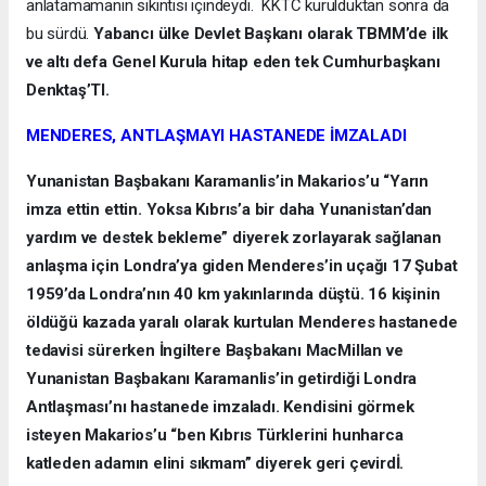
anlatamamanın sıkıntısı içindeydi. KKTC kurulduktan sonra da
bu sürdü.
Yabancı ülke Devlet Başkanı olarak TBMM’de ilk
ve altı defa Genel Kurula hitap eden tek Cumhurbaşkanı
Denktaş’TI.
MENDERES, ANTLAŞMAYI HASTANEDE İMZALADI
Yunanistan Başbakanı Karamanlis’in Makarios’u “Yarın
imza ettin ettin. Yoksa Kıbrıs’a bir daha Yunanistan’dan
yardım ve destek bekleme” diyerek zorlayarak sağlanan
anlaşma için Londra’ya giden Menderes’in uçağı 17 Şubat
1959’da Londra’nın 40 km yakınlarında düştü. 16 kişinin
öldüğü kazada yaralı olarak kurtulan Menderes hastanede
tedavisi sürerken İngiltere Başbakanı MacMillan ve
Yunanistan Başbakanı Karamanlis’in getirdiği Londra
Antlaşması’nı hastanede imzaladı. Kendisini görmek
isteyen Makarios’u “ben Kıbrıs Türklerini hunharca
katleden adamın elini sıkmam” diyerek geri çevirdİ.