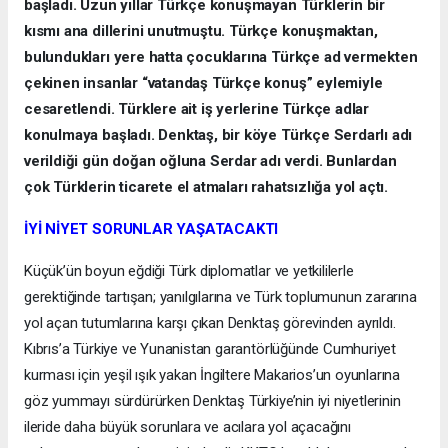
başladı. Uzun yıllar Türkçe konuşmayan Türklerin bir
kısmı ana dillerini unutmuştu. Türkçe konuşmaktan,
bulundukları yere hatta çocuklarına Türkçe ad vermekten
çekinen insanlar “vatandaş Türkçe konuş” eylemiyle
cesaretlendi. Türklere ait iş yerlerine Türkçe adlar
konulmaya başladı. Denktaş, bir köye Türkçe Serdarlı adı
verildiği gün doğan oğluna Serdar adı verdi. Bunlardan
çok Türklerin ticarete el atmaları rahatsızlığa yol açtı.
İYİ NİYET SORUNLAR YAŞATACAKTI
Küçük’ün boyun eğdiği Türk diplomatlar ve yetkililerle
gerektiğinde tartışan; yanılgılarına ve Türk toplumunun zararına
yol açan tutumlarına karşı çıkan Denktaş görevinden ayrıldı.
Kıbrıs’a Türkiye ve Yunanistan garantörlüğünde Cumhuriyet
kurması için yeşil ışık yakan İngiltere Makarios’un oyunlarına
göz yummayı sürdürürken Denktaş Türkiye’nin iyi niyetlerinin
ileride daha büyük sorunlara ve acılara yol açacağını