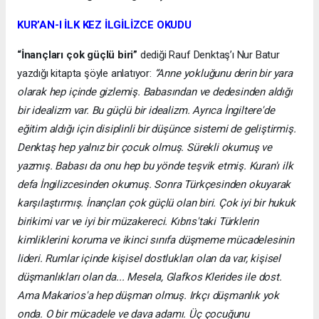
KUR’AN-I İLK KEZ İLGİLİZCE OKUDU
“İnançları çok güçlü biri”
dediği Rauf Denktaş’ı Nur Batur
yazdığı kitapta şöyle anlatıyor:
“Anne yokluğunu derin bir yara
olarak hep içinde gizlemiş. Babasından ve dedesinden aldığı
bir idealizm var. Bu güçlü bir idealizm. Ayrıca İngiltere'de
eğitim aldığı için disiplinli bir düşünce sistemi de geliştirmiş.
Denktaş hep yalnız bir çocuk olmuş. Sürekli okumuş ve
yazmış. Babası da onu hep bu yönde teşvik etmiş. Kuran'ı ilk
defa İngilizcesinden okumuş. Sonra Türkçesinden okuyarak
karşılaştırmış. İnançları çok güçlü olan biri. Çok iyi bir hukuk
birikimi var ve iyi bir müzakereci. Kıbrıs'taki Türklerin
kimliklerini koruma ve ikinci sınıfa düşmeme mücadelesinin
lideri. Rumlar içinde kişisel dostlukları olan da var, kişisel
düşmanlıkları olan da... Mesela, Glafkos Klerides ile dost.
Ama Makarios'a hep düşman olmuş. Irkçı düşmanlık yok
onda. O bir mücadele ve dava adamı. Üç çocuğunu