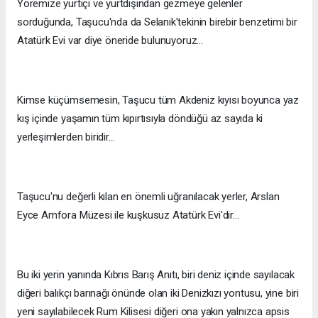
Yöremize yurtiçi ve yurtdışından gezmeye gelenler
sorduğunda, Taşucu'nda da Selanik'tekinin birebir benzetimi bir
Atatürk Evi var diye öneride bulunuyoruz...
Kimse küçümsemesin, Taşucu tüm Akdeniz kıyısı boyunca yaz
kış içinde yaşamın tüm kıpırtısıyla döndüğü az sayıda ki
yerleşimlerden biridir...
Taşucu'nu değerli kılan en önemli uğranılacak yerler, Arslan
Eyce Amfora Müzesi ile kuşkusuz Atatürk Evi'dir...
Bu iki yerin yanında Kıbrıs Barış Anıtı, biri deniz içinde sayılacak
diğeri balıkçı barınağı önünde olan iki Denizkızı yontusu, yine biri
yeni sayılabilecek Rum Kilisesi diğeri ona yakın yalnızca apsis