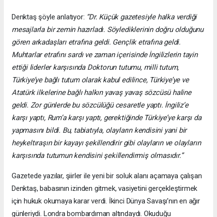
Denktaş şöyle anlatıyor:
“Dr. Küçük gazetesiyle halka verdiği
mesajlarla bir zemin hazırladı. Söylediklerinin doğru olduğunu
gören arkadaşları etrafına geldi. Gençlik etrafına geldi.
Muhtarlar etrafını sardı ve zaman içerisinde İngilizlerin tayin
ettiği liderler karşısında Doktorun tutumu, milli tutum,
Türkiye’ye bağlı tutum olarak kabul edilince, Türkiye’ye ve
Atatürk ilkelerine bağlı halkın yavaş yavaş sözcüsü haline
geldi. Zor günlerde bu sözcülüğü cesaretle yaptı. İngiliz’e
karşı yaptı, Rum’a karşı yaptı, gerektiğinde Türkiye’ye karşı da
yapmasını bildi. Bu, tabiatıyla, olayların kendisini yani bir
heykeltıraşın bir kayayı şekillendirir gibi olayların ve olayların
karşısında tutumun kendisini şekillendirmiş olmasıdır.”
Gazetede yazılar, şiirler ile yeni bir soluk alanı açamaya çalışan
Denktaş, babasının izinden gitmek, vasiyetini gerçekleştirmek
için hukuk okumaya karar verdi. İkinci Dünya Savaşı’nın en ağır
günleriydi. Londra bombardıman altındaydı. Okuduğu