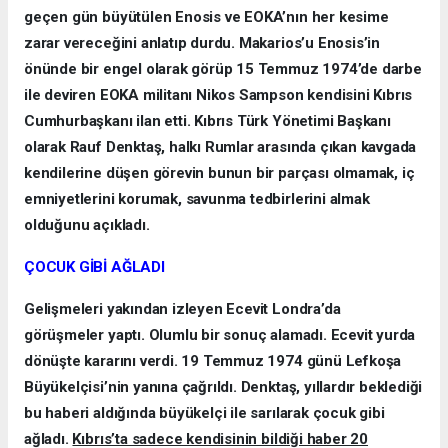
geçen gün büyütülen Enosis ve EOKA’nın her kesime
zarar vereceğini anlatıp durdu. Makarios’u Enosis’in
önünde bir engel olarak görüp 15 Temmuz 1974’de darbe
ile deviren EOKA militanı Nikos Sampson kendisini Kıbrıs
Cumhurbaşkanı ilan etti. Kıbrıs Türk Yönetimi Başkanı
olarak Rauf Denktaş, halkı Rumlar arasında çıkan kavgada
kendilerine düşen görevin bunun bir parçası olmamak, iç
emniyetlerini korumak, savunma tedbirlerini almak
olduğunu açıkladı.
ÇOCUK GİBİ AĞLADI
Gelişmeleri yakından izleyen Ecevit Londra’da
görüşmeler yaptı. Olumlu bir sonuç alamadı. Ecevit yurda
dönüşte kararını verdi. 19 Temmuz 1974 günü Lefkoşa
Büyükelçisi’nin yanına çağrıldı. Denktaş, yıllardır beklediği
bu haberi aldığında büyükelçi ile sarılarak çocuk gibi
ağladı.
Kıbrıs’ta sadece kendisinin bildiği haber 20