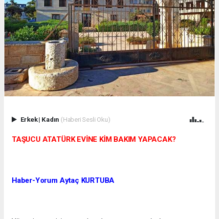
Erkek
|
Kadın
(Haberi Sesli Oku)
TAŞUCU ATATÜRK EVİNE KİM BAKIM YAPACAK?
Haber-Yorum Aytaç KURTUBA