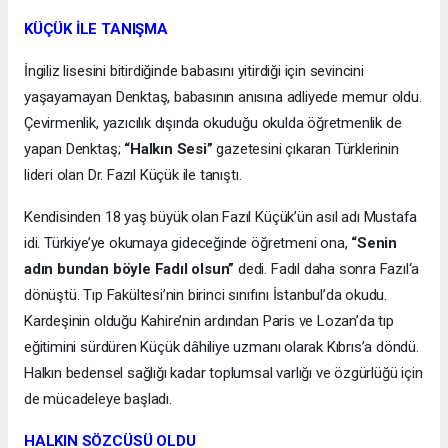
KÜÇÜK İLE TANIŞMA
İngiliz lisesini bitirdiğinde babasını yitirdiği için sevincini
yaşayamayan Denktaş, babasının anısına adliyede memur oldu.
Çevirmenlik, yazıcılık dışında okuduğu okulda öğretmenlik de
yapan Denktaş;
“Halkın Sesi”
gazetesini çıkaran Türklerinin
lideri olan Dr. Fazıl Küçük ile tanıştı.
Kendisinden 18 yaş büyük olan Fazıl Küçük’ün asıl adı Mustafa
idi. Türkiye’ye okumaya gideceğinde öğretmeni ona,
“Senin
adın bundan böyle Fadıl olsun”
dedi. Fadıl daha sonra Fazıl‘a
dönüştü. Tıp Fakültesi’nin birinci sınıfını İstanbul’da okudu.
Kardeşinin olduğu Kahire’nin ardından Paris ve Lozan’da tıp
eğitimini sürdüren Küçük dâhiliye uzmanı olarak Kıbrıs’a döndü.
Halkın bedensel sağlığı kadar toplumsal varlığı ve özgürlüğü için
de mücadeleye başladı.
HALKIN SÖZCÜSÜ OLDU