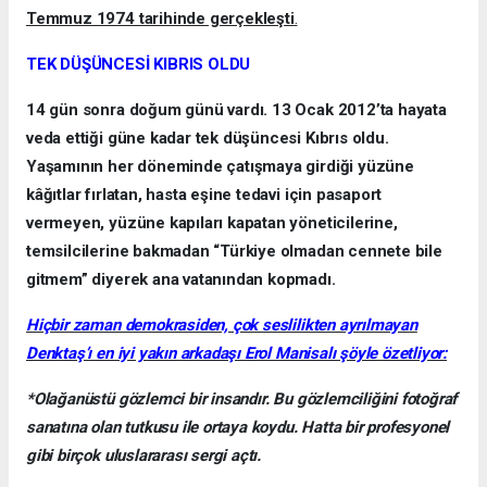
Temmuz 1974 tarihinde gerçekleşti
.
TEK DÜŞÜNCESİ KIBRIS OLDU
14 gün sonra doğum günü vardı. 13 Ocak 2012’ta hayata
veda ettiği güne kadar tek düşüncesi Kıbrıs oldu.
Yaşamının her döneminde çatışmaya girdiği yüzüne
kâğıtlar fırlatan, hasta eşine tedavi için pasaport
vermeyen, yüzüne kapıları kapatan yöneticilerine,
temsilcilerine bakmadan “Türkiye olmadan cennete bile
gitmem” diyerek ana vatanından kopmadı.
Hiçbir zaman demokrasiden, çok seslilikten ayrılmayan
Denktaş’ı en iyi yakın arkadaşı Erol Manisalı şöyle özetliyor:
*Olağanüstü gözlemci bir insandır. Bu gözlemciliğini fotoğraf
sanatına olan tutkusu ile ortaya koydu. Hatta bir profesyonel
gibi birçok uluslararası sergi açtı.