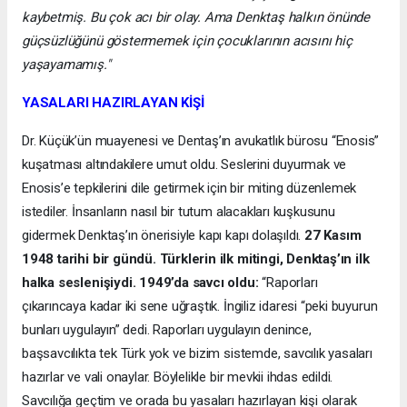
kaybetmiş. Bu çok acı bir olay. Ama Denktaş halkın önünde
güçsüzlüğünü göstermemek için çocuklarının acısını hiç
yaşayamamış."
YASALARI HAZIRLAYAN KİŞİ
Dr. Küçük’ün muayenesi ve Dentaş’ın avukatlık bürosu “Enosis”
kuşatması altındakilere umut oldu. Seslerini duyurmak ve
Enosis’e tepkilerini dile getirmek için bir miting düzenlemek
istediler. İnsanların nasıl bir tutum alacakları kuşkusunu
gidermek Denktaş’ın önerisiyle kapı kapı dolaşıldı.
27 Kasım
1948 tarihi bir gündü. Türklerin ilk mitingi, Denktaş’ın ilk
halka seslenişiydi. 1949’da savcı oldu:
“Raporları
çıkarıncaya kadar iki sene uğraştık. İngiliz idaresi “peki buyurun
bunları uygulayın” dedi. Raporları uygulayın denince,
başsavcılıkta tek Türk yok ve bizim sistemde, savcılık yasaları
hazırlar ve vali onaylar. Böylelikle bir mevkii ihdas edildi.
Savcılığa geçtim ve orada bu yasaları hazırlayan kişi olarak